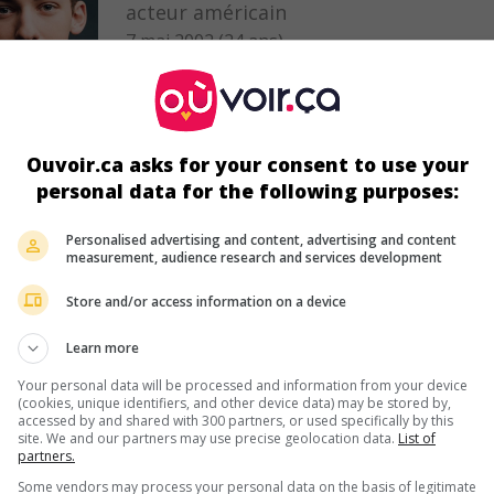
acteur américain
7 mai 2002 (24 ans)
Ouvoir.ca asks for your consent to use your
personal data for the following purposes:
au cinéma
sur mes écrans
Poetic License
Personalised advertising and content, advertising and content
measurement, audience research and services development
É.-U. 2026. Comédie
de
Maude Apatow
avec
Andrew Barth Feld
Cooper Hoffman
,
Leslie Mann
. Une ancienne thérapeute devient 
Store and/or access information on a device
point de tension inattendu entre deux meilleurs amis inséparable
étudiants en dernière année d'université.
Learn more
Durée:
117 min.
Your personal data will be processed and information from your device
(cookies, unique identifiers, and other device data) may be stored by,
accessed by and shared with 300 partners, or used specifically by this
site. We and our partners may use precise geolocation data.
List of
partners.
au cinéma
sur mes écrans
Some vendors may process your personal data on the basis of legitimate