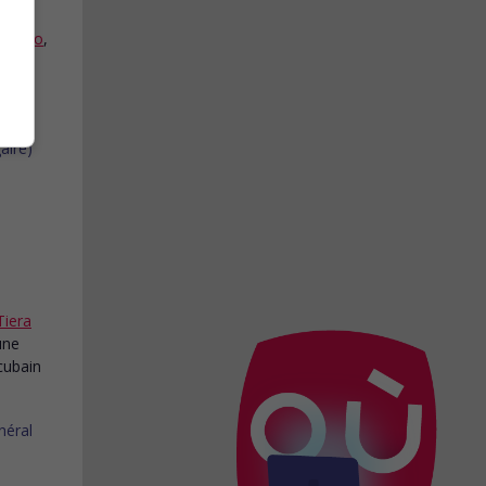
 Canto
,
x
Tiera
une
cubain