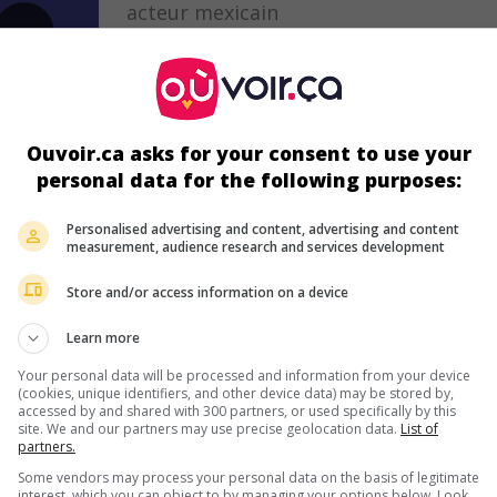
acteur mexicain
5 décembre 1981 (44 ans)
Ouvoir.ca asks for your consent to use your
personal data for the following purposes:
au cinéma
sur mes écrans
Personalised advertising and content, advertising and content
Agent Game
measurement, audience research and services development
É.-U. 2022. Thriller
de
Grant S. Johnson
avec
Dermot Mulroney
,
Ad
Store and/or access information on a device
Canto
,
Katie Cassidy
. Portant le chapeau pour un interrogatoire qu
tourné, un agent de la CIA est à son tour enlevé et placé en détent
Learn more
Durée:
90 min.
Your personal data will be processed and information from your device
(cookies, unique identifiers, and other device data) may be stored by,
accessed by and shared with 300 partners, or used specifically by this
site. We and our partners may use precise geolocation data.
List of
au cinéma
sur mes écrans
partners.
Some vendors may process your personal data on the basis of legitimate
Meurtrie
interest, which you can object to by managing your options below. Look