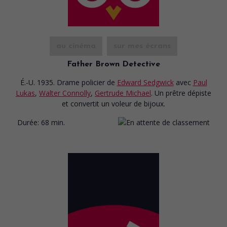
au cinéma
sur mes écrans
Father Brown Detective
É.-U. 1935. Drame policier
de
Edward Sedgwick
avec
Paul
Lukas
,
Walter Connolly
,
Gertrude Michael
. Un prêtre dépiste
et convertit un voleur de bijoux.
Durée:
68 min.