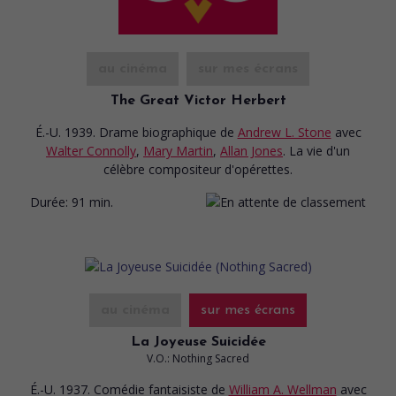
au cinéma
sur mes écrans
The Great Victor Herbert
É.-U. 1939. Drame biographique
de
Andrew L. Stone
avec
Walter Connolly
,
Mary Martin
,
Allan Jones
. La vie d'un
célèbre compositeur d'opérettes.
Durée:
91 min.
au cinéma
sur mes écrans
La Joyeuse Suicidée
V.O.: Nothing Sacred
É.-U. 1937. Comédie fantaisiste
de
William A. Wellman
avec