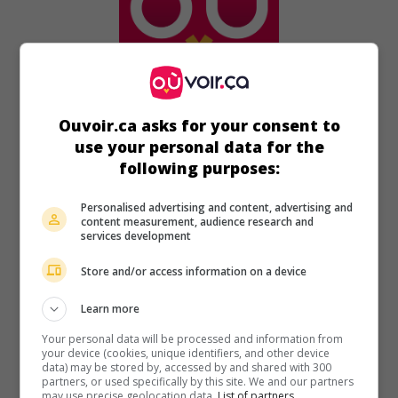
au cinéma
sur mes écrans
Ouvoir.ca asks for your consent to
Sa majesté est de sortie
use your personal data for the
V.O.: The King Steps Out
following purposes:
É.-U. 1936. Comédie musicale
de
Josef Von Sternberg
avec
Grace Moore
,
Franchot Tone
,
Walter Connolly
. Le jeune
Personalised advertising and content, advertising and
content measurement, audience research and
empereur d'Autriche trouve une épouse en la personne
services development
d'Elizabeth, princesse de Bavière.
Store and/or access information on a device
Durée:
85 min.
Learn more
Your personal data will be processed and information from
your device (cookies, unique identifiers, and other device
data) may be stored by, accessed by and shared with 300
partners, or used specifically by this site. We and our partners
au cinéma
sur mes écrans
may use precise geolocation data.
List of partners.