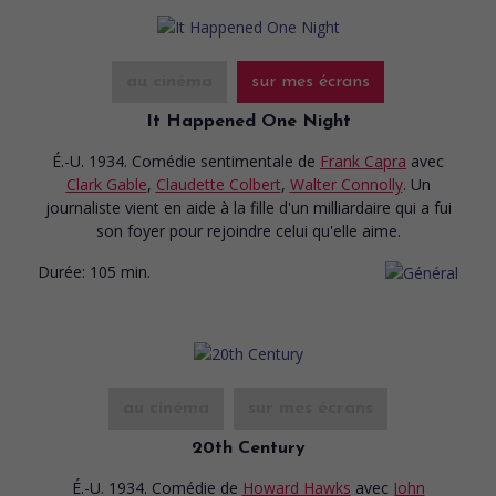
au cinéma
sur mes écrans
It Happened One Night
É.-U. 1934. Comédie sentimentale
de
Frank Capra
avec
Clark Gable
,
Claudette Colbert
,
Walter Connolly
. Un
journaliste vient en aide à la fille d'un milliardaire qui a fui
son foyer pour rejoindre celui qu'elle aime.
Durée:
105 min.
au cinéma
sur mes écrans
20th Century
É.-U. 1934. Comédie
de
Howard Hawks
avec
John