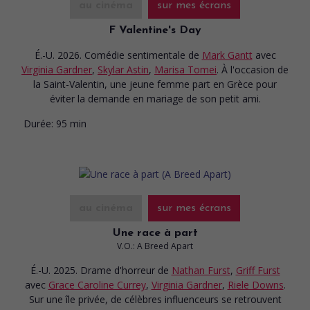
au cinéma
sur mes écrans
F Valentine's Day
É.-U. 2026. Comédie sentimentale
de
Mark Gantt
avec
Virginia Gardner
,
Skylar Astin
,
Marisa Tomei
. À l'occasion de
la Saint-Valentin, une jeune femme part en Grèce pour
éviter la demande en mariage de son petit ami.
Durée:
95 min
au cinéma
sur mes écrans
Une race à part
V.O.: A Breed Apart
É.-U. 2025. Drame d'horreur
de
Nathan Furst
,
Griff Furst
avec
Grace Caroline Currey
,
Virginia Gardner
,
Riele Downs
.
Sur une île privée, de célèbres influenceurs se retrouvent