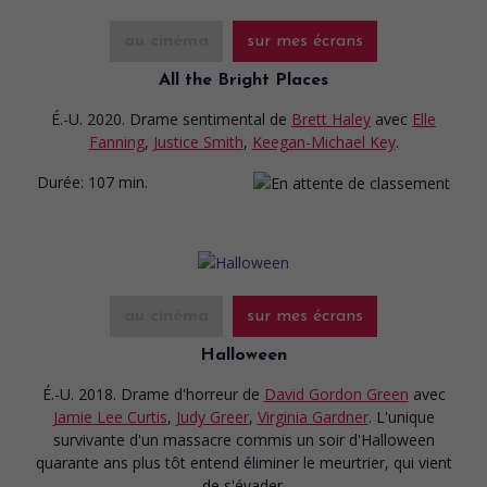
au cinéma
sur mes écrans
All the Bright Places
É.-U. 2020. Drame sentimental
de
Brett Haley
avec
Elle
Fanning
,
Justice Smith
,
Keegan-Michael Key
.
Durée:
107 min.
au cinéma
sur mes écrans
Halloween
É.-U. 2018. Drame d'horreur
de
David Gordon Green
avec
Jamie Lee Curtis
,
Judy Greer
,
Virginia Gardner
. L'unique
survivante d'un massacre commis un soir d'Halloween
quarante ans plus tôt entend éliminer le meurtrier, qui vient
de s'évader.