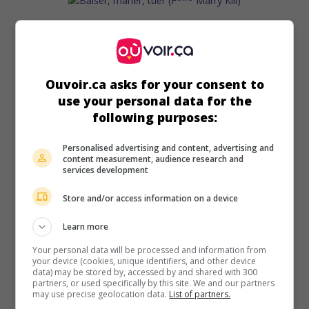
au cinéma
sur mes écrans
Baiser, marier, tuer
V.O.: F*** Marry Kill
Ouvoir.ca asks for your consent to
É.-U. 2024. Comédie
de
Laura Murphy
avec
Lucy Hale
,
use your personal data for the
Virginia Gardner
,
Brooke Nevin
. Une passionnée de faits
following purposes:
divers craint qu'un des trois hommes qu'elle fréquente via
un site de rencontres ne soit le tueur en série recherché
Personalised advertising and content, advertising and
dans toute la ville.
content measurement, audience research and
services development
Durée:
97 min.
Store and/or access information on a device
Learn more
Your personal data will be processed and information from
your device (cookies, unique identifiers, and other device
au cinéma
sur mes écrans
data) may be stored by, accessed by and shared with 300
partners, or used specifically by this site. We and our partners
See You on Venus
may use precise geolocation data.
List of partners.