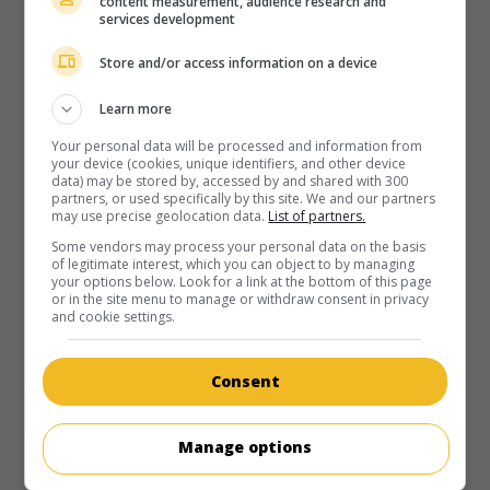
content measurement, audience research and
au cinéma
sur mes écrans
services development
Man and Witch: The Dance of a Thousand Steps
Store and/or access information on a device
G.-B. 2024. Aventures
de
Michael Hines
avec
Tami
Learn more
Stronach
,
Greg Steinbruner
,
Sean Astin
. Un humble gardien
de chèvres tente par tous les moyens de briser un sort qui
Your personal data will be processed and information from
l'empêche de prendre femme.
your device (cookies, unique identifiers, and other device
data) may be stored by, accessed by and shared with 300
Durée:
94 min.
partners, or used specifically by this site. We and our partners
may use precise geolocation data.
List of partners.
Some vendors may process your personal data on the basis
of legitimate interest, which you can object to by managing
your options below. Look for a link at the bottom of this page
or in the site menu to manage or withdraw consent in privacy
and cookie settings.
au cinéma
sur mes écrans
L'Histoire sans fin
Consent
V.O.: Die Unendliche Geschichte
All. 1984. Conte
de
Wolfgang Petersen
avec
Noah
Manage options
Hathaway
,
Barret Oliver
,
Tami Stronach
. Un jeune garçon
trouve un livre merveilleux dont la lecture l'entraîne dans un