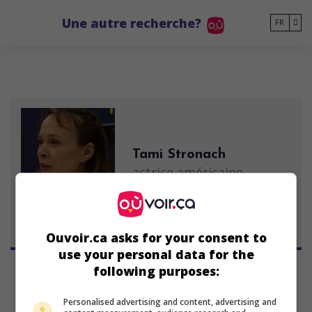
Go to main content
Une autre recherche?
FR
Tami Stronach
actrice américaine
31 juillet 1972 (54 ans)
Ouvoir.ca asks for your consent to
use your personal data for the
following purposes:
Personalised advertising and content, advertising and