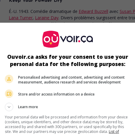
Keep Your Powder Dry
É.-U. 1943. Comédie dramatique
de
Edward Buzzell
avec
Susan P
Lana Turner
,
Laraine Day
. Divers problèmes surgissent entre tro
amies qui se sont enrôlées dans un corps d'armée féminin.
Durée:
93 min.
Ouvoir.ca asks for your consent to use your
au cinéma
sur mes écrans
personal data for the following purposes:
Assignment in Brittany
Personalised advertising and content, advertising and content
É.-U. 1943. Drame d'espionnage
de
Jack Co
measurement, audience research and services development
avec
Jean-Pierre Aumont
,
Susan Peters
,
Ric
Whorf
. Durant la Seconde Guerre mondiale,
Store and/or access information on a device
espion se fait passer pour un homme qui es
soupçonné de collaboration avec les nazis.
Learn more
Your personal data will be processed and information from your device
(cookies, unique identifiers, and other device data) may be stored by,
accessed by and shared with 300 partners, or used specifically by this
site. We and our partners may use precise geolocation data.
List of