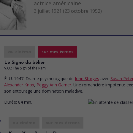
actrice américaine
3 juillet 1921 (23 octobre 1952)
au cinéma
sur mes écrans
Le Signe du bélier
V.O.: The Sign of the Ram
É.-U. 1947. Drame psychologique
de
John Sturges
avec
Susan Pete
Alexander Knox
,
Peggy Ann Garner
. Une romancière impotente exe
son entourage une domination maladive.
Durée:
84 min.
au cinéma
sur mes écrans