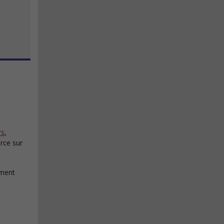
rs
,
rce sur