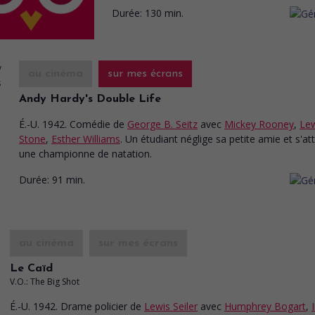
Durée:
130 min.
au cinéma
sur mes écrans
Andy Hardy's Double Life
É.-U. 1942. Comédie
de
George B. Seitz
avec
Mickey Rooney
,
Le
Stone
,
Esther Williams
. Un étudiant néglige sa petite amie et s'at
une championne de natation.
Durée:
91 min.
au cinéma
sur mes écrans
Le Caïd
V.O.: The Big Shot
É.-U. 1942. Drame policier
de
Lewis Seiler
avec
Humphrey Bogart
,