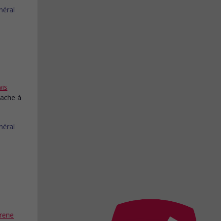
wis
tache à
Irene