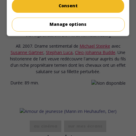
Consent
au cinéma
sur mes écrans
Manage options
Le Château des passions
V.O.: Inga Lindström: Die Pferde von Katarinaberg
All. 2007. Drame sentimental
de
Michael Steinke
avec
Susanne Gärtner
,
Stephan Luca
,
Cleo-Johanna Budde
. Une
historienne de l'art veuve redécouvre l'amour auprès du fils
d'un riche propriétaire terrien dont les chevaux ont un effet
salutaire sur sa fillette perturbée.
Durée:
89 min.
au cinéma
sur mes écrans