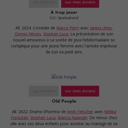
au cinéma
sur mes écrans
À trop jouer
V.O.: Spieleabend
All. 2024. Comédie
de
Marco Petry
avec
Janina Uhse
,
Dennis Mojen
,
Stephan Luca
. La présentation de son
nouvel amoureux à sa soirée de jeux hebdomadaire se
complique pour une jeune femme avec l'arrivée imprévue
de son ex-petit ami.
au cinéma
sur mes écrans
Old People
All. 2022. Drame d'horreur
de
Andy Fetscher
avec
Melika
Foroutan
,
Stephan Luca
,
Bianca Nawrath
. De retour chez
elle avec ses deux enfants pour assister au mariage de sa