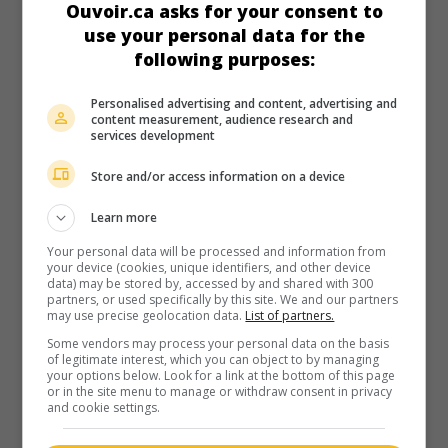
Ouvoir.ca asks for your consent to
use your personal data for the
Durée:
90 min.
following purposes:
Personalised advertising and content, advertising and
content measurement, audience research and
services development
au cinéma
sur mes écrans
Store and/or access information on a device
La Symphonie de l'amour
V.O.: Der Hochzeitswalzer
Learn more
All. 2008. Drame sentimental
de
Andrea Katzenberger
avec
Your personal data will be processed and information from
Chiara Schoras
,
Stephan Luca
,
August Zirner
. Fiancée à son
your device (cookies, unique identifiers, and other device
data) may be stored by, accessed by and shared with 300
chef d'orchestre, une célèbre pianiste sur le point
partners, or used specifically by this site. We and our partners
d'effectuer un retour sur scène tombe amoureuse d'un chef
may use precise geolocation data.
List of partners.
cuisinier qui l'oblige à mieux s'alimenter.
Some vendors may process your personal data on the basis
of legitimate interest, which you can object to by managing
Durée:
89 min.
your options below. Look for a link at the bottom of this page
or in the site menu to manage or withdraw consent in privacy
and cookie settings.