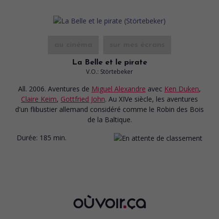
au cinéma
sur mes écrans
La Belle et le pirate
V.O.: Störtebeker
All. 2006. Aventures
de
Miguel Alexandre
avec
Ken Duken
,
Claire Keim
,
Gottfried John
. Au XIVe siècle, les aventures
d'un flibustier allemand considéré comme le Robin des Bois
de la Baltique.
Durée:
185 min.