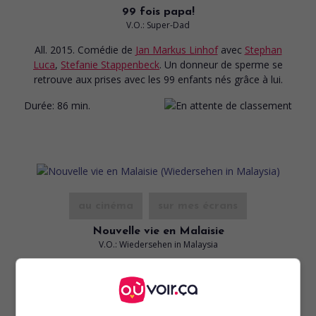
99 fois papa!
V.O.: Super-Dad
All. 2015. Comédie
de
Jan Markus Linhof
avec
Stephan
Luca
,
Stefanie Stappenbeck
. Un donneur de sperme se
retrouve aux prises avec les 99 enfants nés grâce à lui.
Durée:
86 min.
au cinéma
sur mes écrans
Nouvelle vie en Malaisie
V.O.: Wiedersehen in Malaysia
All. 2012. Drame sentimental
de
Helmut Metzger
avec
Stephan Luca
,
Raven Hanson
,
Max Urlacher
. En Malaisie, un
moniteur de plongée sous-marine est soupçonné d'être
impliqué dans la disparition soudaine de son frère.