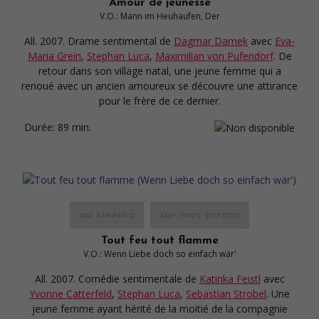
Amour de jeunesse
V.O.: Mann im Heuhaufen, Der
All. 2007. Drame sentimental
de
Dagmar Damek
avec
Eva-
Maria Grein
,
Stephan Luca
,
Maximilian von Pufendorf
. De
retour dans son village natal, une jeune femme qui a
renoué avec un ancien amoureux se découvre une attirance
pour le frère de ce dernier.
Durée:
89 min.
au cinéma
sur mes écrans
Tout feu tout flamme
V.O.: Wenn Liebe doch so einfach wär'
All. 2007. Comédie sentimentale
de
Katinka Feistl
avec
Yvonne Catterfeld
,
Stephan Luca
,
Sebastian Strobel
. Une
jeune femme ayant hérité de la moitié de la compagnie