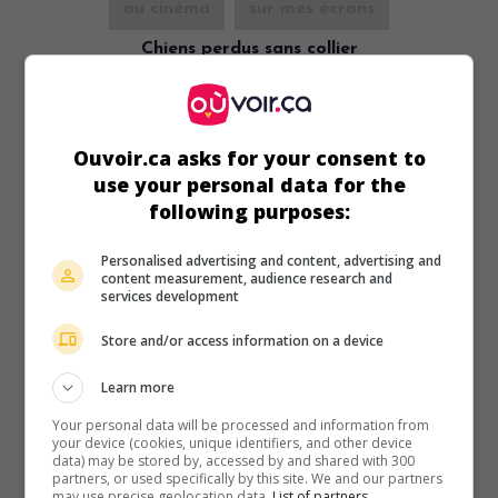
au cinéma
sur mes écrans
Chiens perdus sans collier
Fr. 1955. Drame social
de
Jean Delannoy
avec
Jean Gabin
,
Anne Doat
,
Serge Lecointe
. Le drame de trois adolescents
délinquants confiés à un centre de rééducation.
Ouvoir.ca asks for your consent to
Durée:
92 min.
use your personal data for the
following purposes:
Personalised advertising and content, advertising and
content measurement, audience research and
services development
Store and/or access information on a device
Learn more
Your personal data will be processed and information from
your device (cookies, unique identifiers, and other device
data) may be stored by, accessed by and shared with 300
partners, or used specifically by this site. We and our partners
may use precise geolocation data.
List of partners.