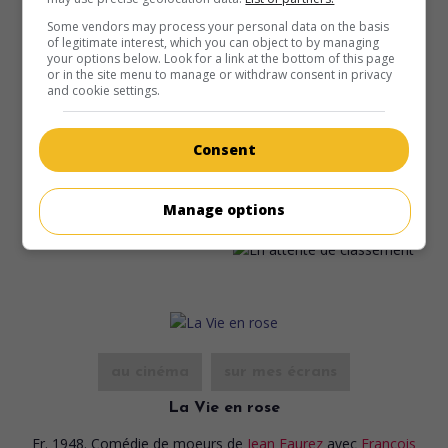
Some vendors may process your personal data on the basis
of legitimate interest, which you can object to by managing
your options below. Look for a link at the bottom of this page
or in the site menu to manage or withdraw consent in privacy
au cinéma
sur mes écrans
and cookie settings.
Plus de vacances pour le bon Dieu
Fr. 1950. Étude de moeurs
de
Robert Vernay
avec
Sophie
Consent
Leclair
,
Serge Lecointe
,
Jacky Gencel
. Une bande de gosses
volent des chiens de luxe qu'ils rendent contre une
Manage options
récompense.
au cinéma
sur mes écrans
La Vie en rose
Fr. 1948. Comédie de moeurs
de
Jean Faurez
avec
François