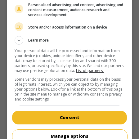
au cinéma
sur mes écrans
Personalised advertising and content, advertising and
content measurement, audience research and
Soleil de minuit
services development
V.O.: Midnight Sun
Store and/or access information on a device
É.-U. 2018. Drame sentimental
de
Scott Speer
avec
Bella
Thorne
,
Patrick Schwarzenegger
,
Rob Riggle
. Condamnée à
Learn more
vivre dans l'obscurité en raison d'une maladie rare, une
jeune musicienne vit un premier amour avec un garçon
Your personal data will be processed and information from
your device (cookies, unique identifiers, and other device
auquel elle craint de révéler sa condition.
data) may be stored by, accessed by and shared with 300
partners, or used specifically by this site. We and our partners
Durée:
93 min.
may use precise geolocation data.
List of partners.
Some vendors may process your personal data on the basis
of legitimate interest, which you can object to by managing
your options below. Look for a link at the bottom of this page
or in the site menu to manage or withdraw consent in privacy
and cookie settings.
au cinéma
sur mes écrans
Consent
Dansez dans les rues 4
V.O.: Step Up Revolution
É.-U. 2012. Drame musical
de
Scott Speer
avec
Ryan
Manage options