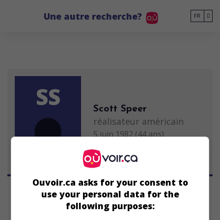
Go to main content
Une autre recherche?
FR
SS
Scott Speer
réalisateur américain
5 juin 1982 (44 ans)
Ouvoir.ca asks for your consent to
use your personal data for the
following purposes: