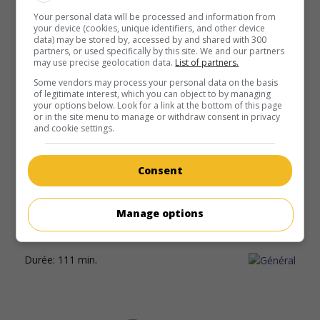
avec son professeur de guitare, de vingt ans son aîné.
Your personal data will be processed and information from
your device (cookies, unique identifiers, and other device
Durée:
96 min.
data) may be stored by, accessed by and shared with 300
partners, or used specifically by this site. We and our partners
may use precise geolocation data.
List of partners.
Some vendors may process your personal data on the basis
of legitimate interest, which you can object to by managing
your options below. Look for a link at the bottom of this page
or in the site menu to manage or withdraw consent in privacy
au cinéma
sur mes écrans
and cookie settings.
Le Démantèlement
Consent
Can. 2013. Drame
de
Sébastien Pilote
avec
Gabriel Arcand
,
Gilles Renaud
,
Lucie Laurier
. Un éleveur d'agneaux décide
de démanteler sa ferme et de vendre la maison familiale
Manage options
afin d'aider financièrement sa fille aînée en instance de
divorce.
Durée:
111 min.