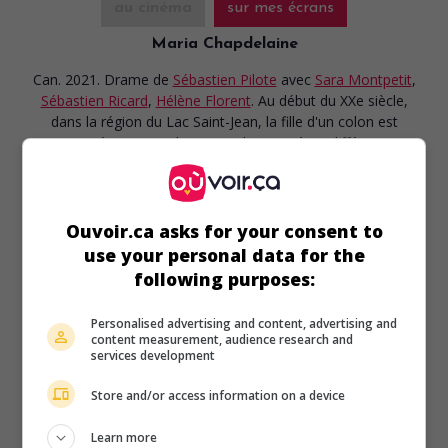
au cinéma
sur mes écrans
Maria Chapdelaine
Can. 2021. Drame
de
Sébastien Pilote
avec
Sara Montpetit
,
Sébastien Ricard
,
Hélène Florent
. Au début du XXe siècle,
dans la région du Lac Saint-Jean, la fille d'un colon est
courtisée par trois hommes de caractères différents.
Durée:
159 min.
Ouvoir.ca asks for your consent to
use your personal data for the
following purposes:
au cinéma
sur mes écrans
Personalised advertising and content, advertising and
content measurement, audience research and
La Disparition des lucioles
services development
Can. 2018. Comédie dramatique
de
Sébastien Pilote
avec
Karelle Tremblay
,
Pierre-Luc Brillant
,
François Papineau
.
Store and/or access information on a device
Dans une ancienne ville industrielle du Saguenay, une
adolescente misanthrope développe une relation ambiguë
Learn more