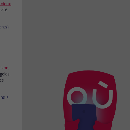
imieux
,
vité
olson
,
geles,
es