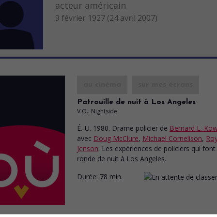
acteur américain
9 février 1927 (24 avril 2007)
au cinéma
sur mes écrans
Patrouille de nuit à Los Angeles
V.O.: Nightside
É.-U. 1980. Drame policier
de
Bernard L. Kow
avec
Doug McClure
,
Michael Cornelison
,
Ro
Jenson
. Les expériences de policiers qui font 
ronde de nuit à Los Angeles.
Durée:
78 min.