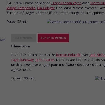
É.-U. 1974. Drame policier
de
Tracy Keenan Wynn
avec
Yvette M
Joseph Campanella
,
Clu Gulager
. Une jeune femme exerçant l'acti
d'un tueur à gages s'éprend d'un homme chargé de la supprimer.
Durée:
72 min.
au cinéma
sur mes écrans
Chinatown
É.-U. 1974. Drame policier
de
Roman Polanski
avec
Jack Nich
Faye Dunaway
,
John Huston
. Dans les années 1930, à Los An
un détective privé engagé pour une filature découvre d'étrang
agissements.
Durée:
130 min.