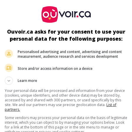
au cinéma
sur mes écrans
Les Doigts du diable
V.O.: Macabra
Ouvoir.ca asks for your consent to use your
Mex. 1979. Drame fantastique
de
Alfredo Za
personal data for the following purposes:
avec
Samantha Eggar
,
Stuart Whitman
,
Roy 
En explorant une mine d'argent réputée mau
Personalised advertising and content, advertising and content
un couple découvre les restes d'une main
measurement, audience research and services development
mystérieuse qui reprend vie.
Store and/or access information on a device
Durée:
87 min.
Learn more
Your personal data will be processed and information from your device
au cinéma
sur mes écrans
(cookies, unique identifiers, and other device data) may be stored by,
accessed by and shared with 300 partners, or used specifically by this
site. We and our partners may use precise geolocation data.
List of
La Duchesse et le truand
partners.
V.O.: The Duchess and the Dirtwater Fox
Some vendors may process your personal data on the basis of legitimate
É.-U. 1976. Western
de
Melvin Frank
avec
George Segal
,
Goldi
interest, which you can object to by managing your options below. Look
Roy Jenson
. À la suite d'un vol, un joueur et une danseuse de 
for a link at the bottom of this page or in the site menu to manage or
withdraw consent in privacy and cookie settings.