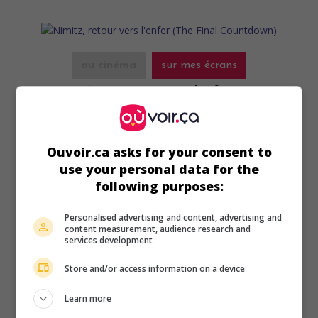
au cinéma
sur mes écrans
Nimitz, retour vers l'enfer
V.O.: The Final Countdown
É.-U. 1980. Drame fantastique
de
Don Taylor
avec
Kirk
Douglas
,
Martin Sheen
,
James Farentino
. Entraîné dans un
Ouvoir.ca asks for your consent to
typhon, un porte-avions américain brise la barrière du
use your personal data for the
temps et se retrouve en 1941.
following purposes:
Durée:
103 min.
Personalised advertising and content, advertising and
content measurement, audience research and
services development
Store and/or access information on a device
au cinéma
sur mes écrans
Learn more
Terreur sur la ligne