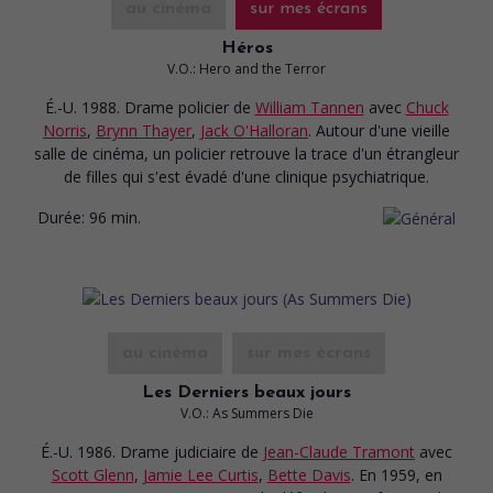
au cinéma
sur mes écrans
Héros
V.O.: Hero and the Terror
É.-U. 1988. Drame policier
de
William Tannen
avec
Chuck
Norris
,
Brynn Thayer
,
Jack O'Halloran
. Autour d'une vieille
salle de cinéma, un policier retrouve la trace d'un étrangleur
de filles qui s'est évadé d'une clinique psychiatrique.
Durée:
96 min.
au cinéma
sur mes écrans
Les Derniers beaux jours
V.O.: As Summers Die
É.-U. 1986. Drame judiciaire
de
Jean-Claude Tramont
avec
Scott Glenn
,
Jamie Lee Curtis
,
Bette Davis
. En 1959, en