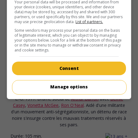
Your personal data will be processed and information from
V.O.: When a Stranger Calls
your device (cookies, unique identifiers, and other device
data) may be stored by, accessed by and shared with 300
É.-U. 1979. Drame policier
de
Fred Walton
avec
Charles
partners, or used specifically by this site. We and our partners
Durning
,
Tony Beckley
,
Carol Kane
. Un inconnu terrorise au
may use precise geolocation data.
List of partners.
téléphone une gardienne d'enfants.
Some vendors may process your personal data on the basis
of legitimate interest, which you can object to by managing
Durée:
97 min.
your options below. Look for a link at the bottom of this page
or in the site menu to manage or withdraw consent in privacy
and cookie settings.
Consent
au cinéma
sur mes écrans
Manage options
Brothers
É.-U. 1977. Drame social
de
Arthur Barron
avec
Bernie
Casey
,
Vonetta McGee
,
Ron O'Neal
. Aidé d'une militante
d'un mouvement anti-ségrégationniste, un détenu de race
noire s'insurge contre les mauvais traitements réservés à
ses pairs.
Durée:
105 min.