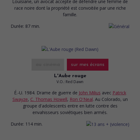
Louisiane, un avocat accepte de défendre une femme de
race noire dont la propriété est convoitée par une riche
famille.
Durée:
87 min.
au cinéma
sur mes écrans
L'Aube rouge
V.O.: Red Dawn
É.-U. 1984. Drame de guerre
de
John Milius
avec
Patrick
Swayze
,
C. Thomas Howell
,
Ron O'Neal
. Au Colorado, un
groupe d'adolescents entre en lutte contre des
envahisseurs soviétiques bien armés.
Durée:
114 min.