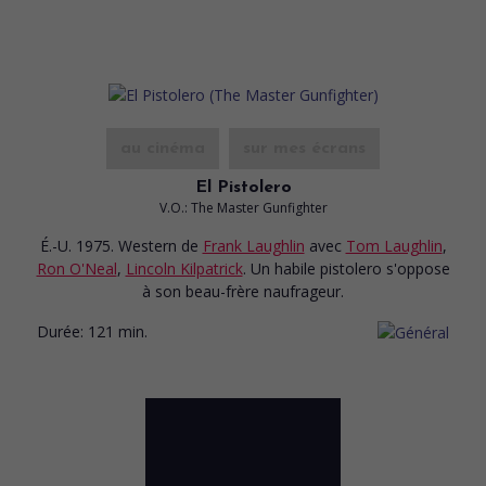
au cinéma
sur mes écrans
El Pistolero
V.O.: The Master Gunfighter
É.-U. 1975. Western
de
Frank Laughlin
avec
Tom Laughlin
,
Ron O'Neal
,
Lincoln Kilpatrick
. Un habile pistolero s'oppose
à son beau-frère naufrageur.
Durée:
121 min.