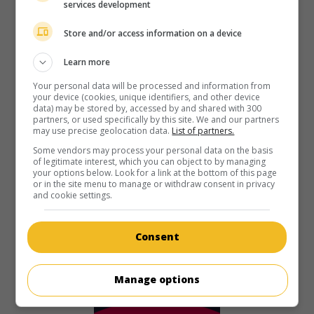
services development
Store and/or access information on a device
au cinéma
sur mes écrans
Learn more
Coup de foudre postal
V.O.: Love Always
Your personal data will be processed and information from
your device (cookies, unique identifiers, and other device
É.-U. 1999. Comédie sentimentale
de
Ron Lagomarsino
data) may be stored by, accessed by and shared with 300
avec
John Stamos
,
Annabeth Gish
,
Angie Dickinson
. Sur le
partners, or used specifically by this site. We and our partners
point d'épouser la fille de son patron, un cadre promis à un
may use precise geolocation data.
List of partners.
brillant avenir rencontre une jeune femme qui transforme
Some vendors may process your personal data on the basis
sa vie.
of legitimate interest, which you can object to by managing
your options below. Look for a link at the bottom of this page
or in the site menu to manage or withdraw consent in privacy
Durée:
95 min.
and cookie settings.
Consent
Manage options