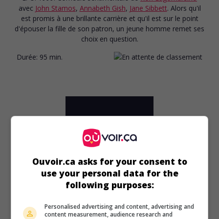
avec
John Stamos
,
Annabeth Gish
,
Jane Sibbett
. Alors qu'il
est promis à une brillante carrière et qu'il est sur le point
d'épouser la fille de son patron, un jeune homme remet ses
choix en question.
Durée:
95 min.
Ouvoir.ca asks for your consent to
use your personal data for the
following purposes:
Personalised advertising and content, advertising and
content measurement, audience research and