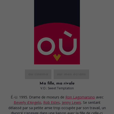
au cinéma
sur mes écrans
Ma fille, ma rivale
V.O.: Sweet Temptation
É.-U. 1995. Drame de moeurs
de
Ron Lagomarsino
avec
Beverly d'Angelo
,
Rob Estes
,
Jenny Lewis
. Se sentant
délaissé par sa petite amie trop occupée par son travail, un
divorcé s'engage dans une liaison avec la fille de celle-ci.