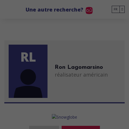
Go to main content
Une autre recherche?
FR
RL
Ron Lagomarsino
réalisateur américain