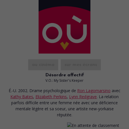
au cinéma
sur mes écrans
Désordre affectif
V.O.: My Sister's Keeper
É.-U. 2002. Drame psychologique
de
Ron Lagomarsino
avec
Kathy Bates
,
Elizabeth Perkins
,
Lynn Redgrave
. La relation
parfois difficile entre une femme née avec une déficience
mentale légère et sa soeur, une artiste new-yorkaise
réputée.