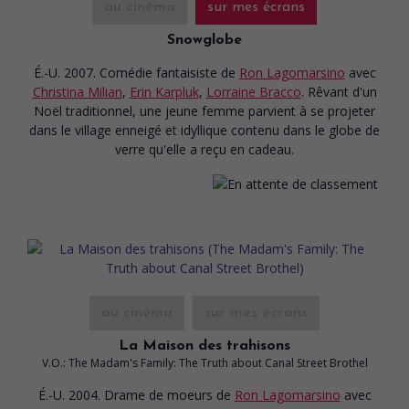
au cinéma
sur mes écrans
Snowglobe
É.-U. 2007. Comédie fantaisiste
de
Ron Lagomarsino
avec
Christina Milian
,
Erin Karpluk
,
Lorraine Bracco
. Rêvant d'un
Noël traditionnel, une jeune femme parvient à se projeter
dans le village enneigé et idyllique contenu dans le globe de
verre qu'elle a reçu en cadeau.
au cinéma
sur mes écrans
La Maison des trahisons
V.O.: The Madam's Family: The Truth about Canal Street Brothel
É.-U. 2004. Drame de moeurs
de
Ron Lagomarsino
avec