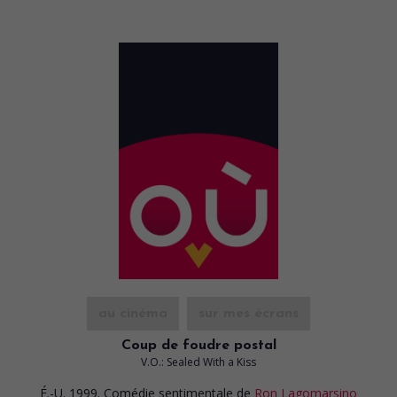
au cinéma
sur mes écrans
Coup de foudre postal
V.O.: Sealed With a Kiss
É.-U. 1999. Comédie sentimentale
de
Ron Lagomarsino