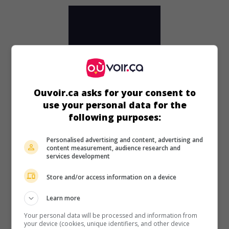
Ouvoir.ca asks for your consent to
use your personal data for the
following purposes:
Personalised advertising and content, advertising and
content measurement, audience research and
services development
au cinéma
sur mes écrans
Store and/or access information on a device
Folly to Be Wise
G.-B. 1952. Comédie
de
Frank Launder
avec
Alastair Sim
,
Learn more
Martita Hunt
,
Roland Culver
. Un aumônier militaire s'attire
Your personal data will be processed and information from
des ennuis en organisant un spectacle pour les soldats avec
your device (cookies, unique identifiers, and other device