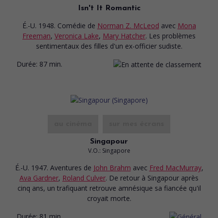
Isn't It Romantic
É.-U. 1948. Comédie
de
Norman Z. McLeod
avec
Mona
Freeman
,
Veronica Lake
,
Mary Hatcher
. Les problèmes
sentimentaux des filles d'un ex-officier sudiste.
Durée:
87 min.
au cinéma
sur mes écrans
Singapour
V.O.: Singapore
É.-U. 1947. Aventures
de
John Brahm
avec
Fred MacMurray
,
Ava Gardner
,
Roland Culver
. De retour à Singapour après
cinq ans, un trafiquant retrouve amnésique sa fiancée qu'il
croyait morte.
Durée:
81 min.