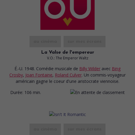
au cinéma
sur mes écrans
La Valse de l'empereur
V.O.: The Emperor Waltz
É.-U. 1948. Comédie musicale
de
Billy Wilder
avec
Bing
Crosby
,
Joan Fontaine
,
Roland Culver
. Un commis-voyageur
américain gagne le coeur d'une aristocrate viennoise.
Durée:
106 min.
au cinéma
sur mes écrans