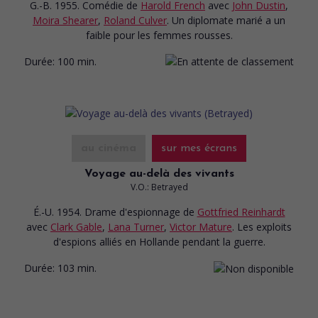
G.-B. 1955. Comédie
de
Harold French
avec
John Dustin
,
Moira Shearer
,
Roland Culver
. Un diplomate marié a un
faible pour les femmes rousses.
Durée:
100 min.
au cinéma
sur mes écrans
Voyage au-delà des vivants
V.O.: Betrayed
É.-U. 1954. Drame d'espionnage
de
Gottfried Reinhardt
avec
Clark Gable
,
Lana Turner
,
Victor Mature
. Les exploits
d'espions alliés en Hollande pendant la guerre.
Durée:
103 min.