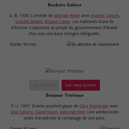
Rockets Galore
G.-B. 1958. Comédie
de
Michael Relph
avec
Jeannie Carson
,
Donald Sinden
,
Roland Culver
. Les habitants d'une île
d'Ecosse s'opposent au projet du gouvernement d'établir
chez eux une base d'engins téléguidés.
Durée:
90 min.
au cinéma
sur mes écrans
Bonjour Tristesse
É.-U. 1957. Drame psychologique
de
Otto Preminger
avec
Jean Seberg
,
David Niven
,
Deborah Kerr
. Une adolescente
tente d'empêcher le remariage de son père.
Durée:
91 min.