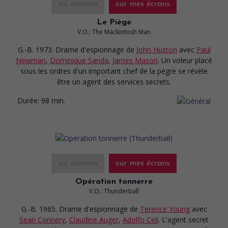
au cinéma
sur mes écrans
Le Piège
V.O.: The Mackintosh Man
G.-B. 1973. Drame d'espionnage
de
John Huston
avec
Paul
Newman
,
Dominique Sanda
,
James Mason
. Un voleur placé
sous les ordres d'un important chef de la pègre se révèle
être un agent des services secrets.
Durée:
98 min.
au cinéma
sur mes écrans
Opération tonnerre
V.O.: Thunderball
G.-B. 1965. Drame d'espionnage
de
Terence Young
avec
Sean Connery
,
Claudine Auger
,
Adolfo Celi
. L'agent secret