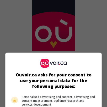
au cinéma
sur mes écrans
Ongles rouges et cuisses d'acier
V.O.: Wonder Women
Ouvoir.ca asks for your consent to
use your personal data for the
É.-U. 1973. Aventures
de
Robert O'Neil
avec
Ross Hagen
,
following purposes:
Nancy Kwan
,
Maria de Aragon
. Un détective enquête sur les
activités d'une femme-chirurgien qui kidnappe des athlètes
pour alimenter un marché noir d'organes.
Personalised advertising and content, advertising and
content measurement, audience research and
services development
Durée:
82 min.