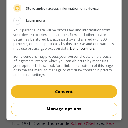
Store and/or access information on a device
Learn more
Your personal data will be processed and information from
your device (cookies, unique identifiers, and other device
data) may be stored by, accessed by and shared with 300
partners, or used specifically by this site. We and our partners
may use precise geolocation data.
List of partners.
Some vendors may process your personal data on the basis
of legitimate interest, which you can object to by managing
your options below. Look for a link at the bottom of this page
or in the site menu to manage or withdraw consent in privacy
and cookie settings.
Consent
au cinéma
sur mes écrans
Manage options
Blood Mania
É.-U. 1971. Drame d'horreur
de
Robert O'Neil
avec
Peter