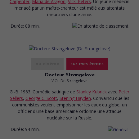
Carpenter
,
Maria de Aragon
,
Vicki Peters
. Un jeune médecin
menacé par un maître-chanteur est mêlé aux attentats
meurtriers d'une amie.
Durée:
88 min.
au cinéma
sur mes écrans
Docteur Strangelove
V.O.: Dr. Strangelove
G.-B. 1963. Comédie satirique
de
Stanley Kubrick
avec
Peter
Sellers
,
George C. Scott
,
Sterling Hayden
. Convaincu que les
communistes veulent empoisonner les eaux du globe, un
officier d'une base américaine ordonne une attaque
nucléaire sur la Russie.
Durée:
94 min.