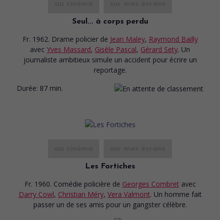
au cinéma
sur mes écrans
Seul... à corps perdu
Fr. 1962. Drame policier
de
Jean Maley
,
Raymond Bailly
avec
Yves Massard
,
Gisèle Pascal
,
Gérard Sety
. Un
journaliste ambitieux simule un accident pour écrire un
reportage.
Durée:
87 min.
au cinéma
sur mes écrans
Les Fortiches
Fr. 1960. Comédie policière
de
Georges Combret
avec
Darry Cowl
,
Christian Méry
,
Vera Valmont
. Un homme fait
passer un de ses amis pour un gangster célèbre.