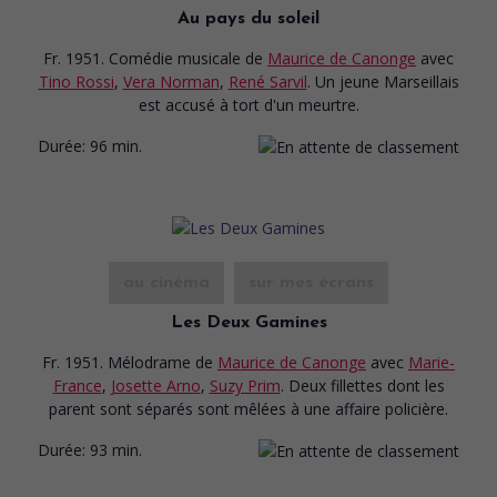
Au pays du soleil
Fr. 1951. Comédie musicale
de
Maurice de Canonge
avec
Tino Rossi
,
Vera Norman
,
René Sarvil
. Un jeune Marseillais
est accusé à tort d'un meurtre.
Durée:
96 min.
au cinéma
sur mes écrans
Les Deux Gamines
Fr. 1951. Mélodrame
de
Maurice de Canonge
avec
Marie-
France
,
Josette Arno
,
Suzy Prim
. Deux fillettes dont les
parent sont séparés sont mêlées à une affaire policière.
Durée:
93 min.