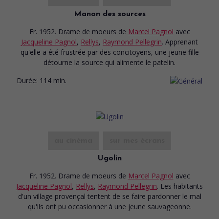
Manon des sources
Fr. 1952. Drame de moeurs
de
Marcel Pagnol
avec
Jacqueline Pagnol
,
Rellys
,
Raymond Pellegrin
. Apprenant
qu'elle a été frustrée par des concitoyens, une jeune fille
détourne la source qui alimente le patelin.
Durée:
114 min.
au cinéma
sur mes écrans
Ugolin
Fr. 1952. Drame de moeurs
de
Marcel Pagnol
avec
Jacqueline Pagnol
,
Rellys
,
Raymond Pellegrin
. Les habitants
d'un village provençal tentent de se faire pardonner le mal
qu'ils ont pu occasionner à une jeune sauvageonne.