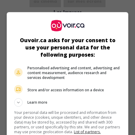
au cinéma
sur mes écrans
Les Impures
Fr. 1954. Drame de moeurs
de
Pierre Chevalier
avec
Raymond Pellegrin
,
Micheline Presle
,
Dora Doll
. À sa sortie
de prison, un jeune dévoyé est retrouvé par ses anciens
Ouvoir.ca asks for your consent to
comparses qui le forcent à reprendre le trafic de femmes.
use your personal data for the
Durée:
86 min.
following purposes:
Personalised advertising and content, advertising and
content measurement, audience research and
services development
Store and/or access information on a device
au cinéma
sur mes écrans
Port du désir
Learn more
Fr. 1954. Drame
de
Edmond T. Gréville
avec
Jean Gabin
,
Your personal data will be processed and information from
your device (cookies, unique identifiers, and other device
Henri Vidal
,
Andrée Debar
. Un capitaine, chargé de renflouer
data) may be stored by, accessed by and shared with 300
l'épave d'un navire, y découvre une femme assassinée.
partners, or used specifically by this site. We and our partners
may use precise geolocation data.
List of partners.