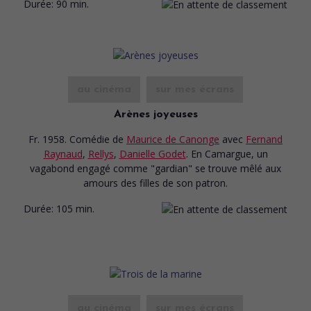
Durée:
90 min.
au cinéma
sur mes écrans
Arènes joyeuses
Fr. 1958. Comédie
de
Maurice de Canonge
avec
Fernand
Raynaud
,
Rellys
,
Danielle Godet
. En Camargue, un
vagabond engagé comme "gardian" se trouve mêlé aux
amours des filles de son patron.
Durée:
105 min.
au cinéma
sur mes écrans