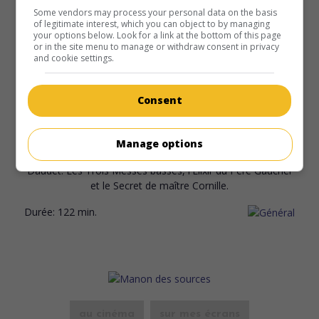
Durée:
85 min.
Some vendors may process your personal data on the basis
of legitimate interest, which you can object to by managing
your options below. Look for a link at the bottom of this page
or in the site menu to manage or withdraw consent in privacy
and cookie settings.
au cinéma
sur mes écrans
Consent
Les Lettres de mon moulin
Fr. 1954. Film à sketches
de
Marcel Pagnol
avec
Henri
Manage options
Vilbert
,
Rellys
,
Édouard Delmont
. Trois contes d'Alphonse
Daudet: Les Trois Messes basses, l'Élixir du Père Gaucher
et le Secret de maître Cornille.
Durée:
122 min.
au cinéma
sur mes écrans