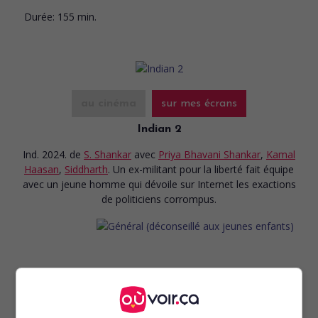
Durée:
155 min.
au cinéma
sur mes écrans
Indian 2
Ind. 2024.
de
S. Shankar
avec
Priya Bhavani Shankar
,
Kamal
Haasan
,
Siddharth
. Un ex-militant pour la liberté fait équipe
avec un jeune homme qui dévoile sur Internet les exactions
de politiciens corrompus.