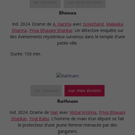
au cinéma
sur mes écrans
Bhimaa
Ind. 2024. Drame
de
A. Harsha
avec
Gopichand
,
Malavika
Sharma
,
Priya Bhavani Shankar
. Un détective enquête sur
des événements mystérieux survenus dans le temple d'une
petite ville.
Durée:
150 min.
au cinéma
sur mes écrans
Rathnam
Ind. 2024. Drame
de
Hari
avec
Vishal Krishna
,
Priya Bhavani
Shankar
,
Yogi Babu
. L'homme de main d'un député se fait
le protecteur d'une jeune femme menacée par des
gangsters.