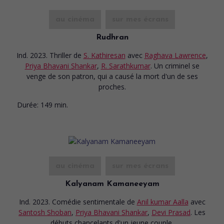
au cinéma
sur mes écrans
Rudhran
Ind. 2023. Thriller
de
S. Kathiresan
avec
Raghava Lawrence
,
Priya Bhavani Shankar
,
R. Sarathkumar
. Un criminel se
venge de son patron, qui a causé la mort d'un de ses
proches.
Durée:
149 min.
au cinéma
sur mes écrans
Kalyanam Kamaneeyam
Ind. 2023. Comédie sentimentale
de
Anil kumar Aalla
avec
Santosh Shoban
,
Priya Bhavani Shankar
,
Devi Prasad
. Les
débuts chancelants d'un jeune couple.