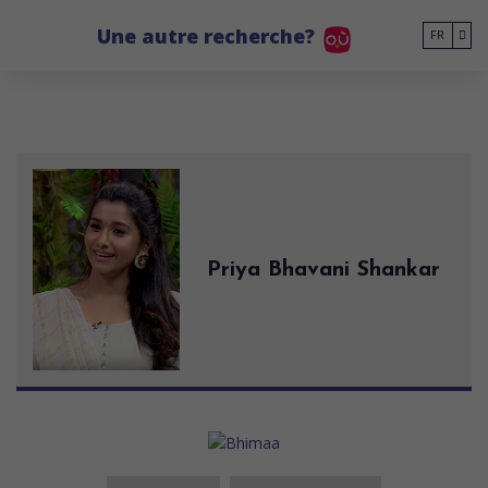
Go to main content
Une autre recherche?
FR
Priya Bhavani Shankar