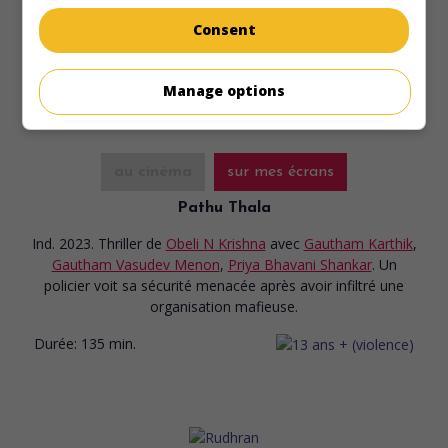
site.
Consent
Durée:
133 min.
Manage options
au cinéma
sur mes écrans
Pathu Thala
Ind. 2023. Thriller
de
Obeli N Krishna
avec
Gautham Karthik
,
Gautham Vasudev Menon
,
Priya Bhavani Shankar
. Un
policier voit sa sécurité menacée après avoir infiltré une
organisation mafieuse.
Durée:
135 min.