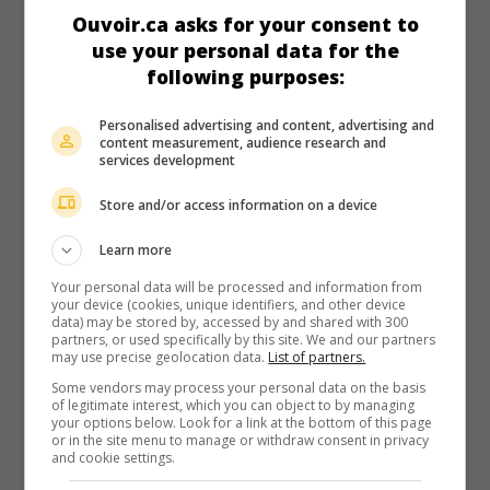
au cinéma
sur mes écrans
Ouvoir.ca asks for your consent to
use your personal data for the
Demonte Colony 2
following purposes:
Ind. 2024. Théâtre filmé
de
R. Ajay Gnanamuthu
avec
Priya
Bhavani Shankar
,
Arulnithi
,
Antti Jaaskelainen
. Pour
Personalised advertising and content, advertising and
connaître la nature de l'entité maléfique qui a dévasté leur
content measurement, audience research and
entourage, un groupe de jeunes retourne à la maison
services development
hantée où tout a débuté.
Store and/or access information on a device
Durée:
144 min.
Learn more
Your personal data will be processed and information from
your device (cookies, unique identifiers, and other device
data) may be stored by, accessed by and shared with 300
partners, or used specifically by this site. We and our partners
may use precise geolocation data.
List of partners.
au cinéma
sur mes écrans
Some vendors may process your personal data on the basis
Agilan
of legitimate interest, which you can object to by managing
your options below. Look for a link at the bottom of this page
Ind. 2023. Thriller
de
N. Kalyanakrishnan
avec
Jayam Ravi
,
or in the site menu to manage or withdraw consent in privacy
Priya Bhavani Shankar
,
Tanya Ravichandran
. Un grutier
and cookie settings.
dans un port est également à la tête d'un trafic illégal sur le