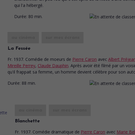
qui l'a hébergé.
Durée:
80 min.
au cinéma
sur mes écrans
La Fessée
Fr. 1937. Comédie de moeurs
de
Pierre Caron
avec
Albert Préjea
Mireille Perrey
,
Claude Dauphin
. Après avoir été filmé par un voisi
qu'il frappait sa femme, un homme devient célèbre pour son auto
Durée:
88 min.
au cinéma
sur mes écrans
Blanchette
Fr. 1937. Comédie dramatique
de
Pierre Caron
avec
Marie Bel