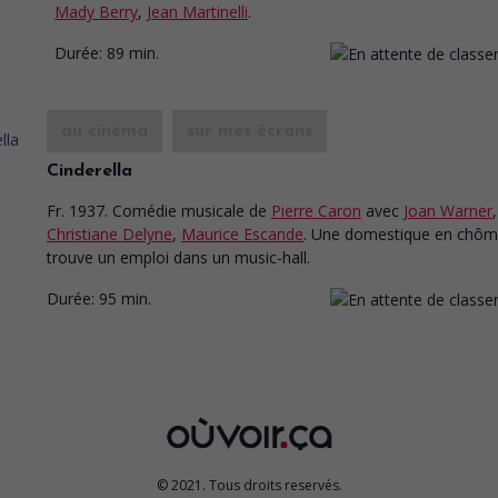
Mady Berry
,
Jean Martinelli
.
Durée:
89 min.
au cinéma
sur mes écrans
Cinderella
Fr. 1937. Comédie musicale
de
Pierre Caron
avec
Joan Warner
,
Christiane Delyne
,
Maurice Escande
. Une domestique en chô
trouve un emploi dans un music-hall.
Durée:
95 min.
© 2021. Tous droits reservés.