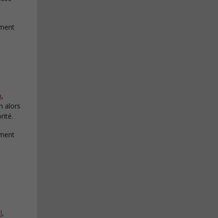
n
,
n alors
rité.
l
,