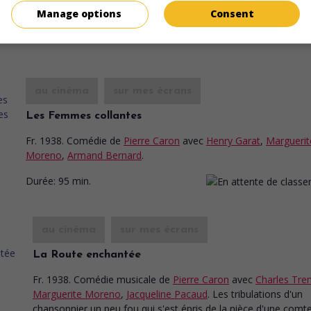
Jacqueline Delubac
,
Marguerite Moreno
.
Manage options
Consent
Durée:
85 min.
au cinéma
sur mes écrans
Les Femmes collantes
Fr. 1938. Comédie
de
Pierre Caron
avec
Henry Garat
,
Marguerit
Moreno
,
Armand Bernard
.
Durée:
95 min.
au cinéma
sur mes écrans
La Route enchantée
Fr. 1938. Comédie musicale
de
Pierre Caron
avec
Charles Tre
Marguerite Moreno
,
Jacqueline Pacaud
. Les tribulations d'un
chansonnier un peu fou qui s'est épris de la nièce d'une comt