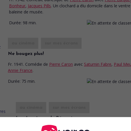
Bonheur
,
Jacques Pills
. Un clochard a élu domicile dans le ventre
baleine de musée.
Durée:
98 min.
au cinéma
sur mes écrans
Ne bougez plus!
Fr. 1941. Comédie
de
Pierre Caron
avec
Saturnin Fabre
,
Paul Meu
Annie France
.
Durée:
75 min.
au cinéma
sur mes écrans
Les Aventures de Bécassine
V.O.: Bécassine