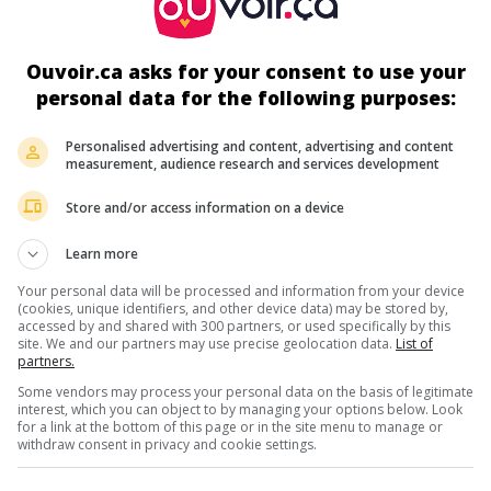
Fr. 1940. Comédie
de
Pierre Caron
avec
Paulette Dubost
,
Ma
Dearly
,
Annie France
. Une petite bretonne cherche à éviter à l
de sa patronne un mariage malheureux.
Ouvoir.ca asks for your consent to use your
personal data for the following purposes:
Durée:
93 min.
Personalised advertising and content, advertising and content
measurement, audience research and services development
au cinéma
sur mes écrans
Store and/or access information on a device
Mon oncle et mon curé
Fr. 1939. Comédie
de
Pierre Caron
avec
Annie France
,
André Lefau
Learn more
Génin
. Un vieux prêtre favorise l'idylle de sa jeune nièce.
Your personal data will be processed and information from your device
(cookies, unique identifiers, and other device data) may be stored by,
Durée:
90 min.
accessed by and shared with 300 partners, or used specifically by this
site. We and our partners may use precise geolocation data.
List of
partners.
Some vendors may process your personal data on the basis of legitimate
au cinéma
sur mes écrans
interest, which you can object to by managing your options below. Look
for a link at the bottom of this page or in the site menu to manage or
L'Accroche-coeur
withdraw consent in privacy and cookie settings.
Fr. 1938. Comédie dramatique
de
Pierre Caron
avec
Henry G