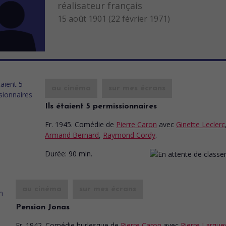
réalisateur français
15 août 1901 (22 février 1971)
au cinéma
sur mes écrans
Ils étaient 5 permissionnaires
Fr. 1945. Comédie
de
Pierre Caron
avec
Ginette Leclerc
Armand Bernard
,
Raymond Cordy
.
Durée:
90 min.
au cinéma
sur mes écrans
Pension Jonas
Fr. 1942. Comédie burlesque
de
Pierre Caron
avec
Pierre Larque