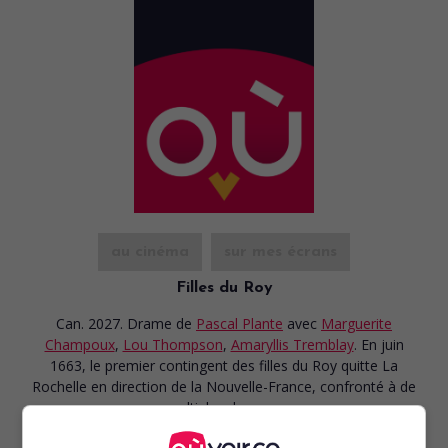
au cinéma
sur mes écrans
Filles du Roy
Can. 2027. Drame
de
Pascal Plante
avec
Marguerite
Champoux
,
Lou Thompson
,
Amaryllis Tremblay
. En juin
1663, le premier contingent des filles du Roy quitte La
Rochelle en direction de la Nouvelle-France, confronté à de
multiples dangers.