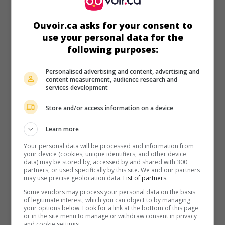
Ouvoir.ca asks for your consent to
use your personal data for the
following purposes:
au cinéma
sur mes écrans
Les Chambres rouges
Personalised advertising and content, advertising and
content measurement, audience research and
Can. 2023. Thriller
de
Pascal Plante
avec
Juliette Gariépy
,
services development
Laurie Babin
,
Elisabeth Locas
. Une trentenaire férue de
technologie suit avidement le procès d'un homme accusé
Store and/or access information on a device
d’avoir tué trois adolescentes, lors de séances de tortures
filmées puis diffusées sur le dark web.
Learn more
Durée:
118 min.
Your personal data will be processed and information from
your device (cookies, unique identifiers, and other device
data) may be stored by, accessed by and shared with 300
partners, or used specifically by this site. We and our partners
may use precise geolocation data.
List of partners.
Some vendors may process your personal data on the basis
of legitimate interest, which you can object to by managing
au cinéma
sur mes écrans
your options below. Look for a link at the bottom of this page
or in the site menu to manage or withdraw consent in privacy
and cookie settings.