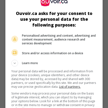
ouvrier alcoolique est contrariée par divers incidents et
malentendus.
Ouvoir.ca asks for your consent to
Durée:
82 min.
use your personal data for the
following purposes:
Personalised advertising and content, advertising and
content measurement, audience research and
services development
au cinéma
sur mes écrans
Store and/or access information on a device
Un jour et demi
V.O.: En dag och en halv
Learn more
Suèd. 2023. Thriller
de
Fares Fares
avec
Fares Fares
,
Alma
Your personal data will be processed and information from
Pöysti
,
Alexej Manvelov
. Dans une tentative désespérée de
your device (cookies, unique identifiers, and other device
retrouver sa fille, un homme armé fait irruption dans le
data) may be stored by, accessed by and shared with 300
centre médical où travaille sa femme, dont il est séparé, et
partners, or used specifically by this site. We and our partners
l'enlève.
may use precise geolocation data.
List of partners.
Some vendors may process your personal data on the basis
Durée:
94 min.
of legitimate interest, which you can object to by managing
your options below. Look for a link at the bottom of this page
or in the site menu to manage or withdraw consent in privacy