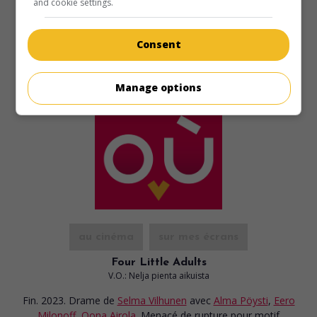
and cookie settings.
Consent
Manage options
au cinéma
sur mes écrans
Four Little Adults
V.O.: Nelja pienta aikuista
Fin. 2023. Drame
de
Selma Vilhunen
avec
Alma Pöysti
,
Eero
Milonoff
,
Oona Airola
. Menacé de rupture pour motif