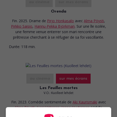
au cinéma
sur mes écrans
Orenda
Fin. 2025. Drame
de
Pirjo Honkasalo
avec
Alma Pöysti
,
Pirkko Saisio
,
Hannu-Pekka Björkman
. Sur une île isolée,
une femme venue enterrer son mari rencontre une
prêtresse cherchant à se réfugier de sa foi vascillante.
Durée:
118 min.
au cinéma
sur mes écrans
Les Feuilles mortes
V.O.: Kuolleet lehdet
Fin. 2023. Comédie sentimentale
de
Aki Kaurismäki
avec
Alma Pöysti
,
Jussi Vatanen
,
Janne Hyytiainen
. L'idylle
naissante entre une employée au statut précaire et un