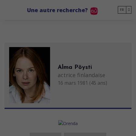
Go to main content
Une autre recherche?
FR
Alma Pöysti
actrice finlandaise
16 mars 1981 (45 ans)