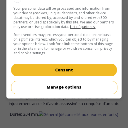
son mari est hospitalisé, la ballerine Margot Fonteyn donne
un nouveau souffle à sa carrière grâce à sa collaboration
Your personal data will be processed and information from
your device (cookies, unique identifiers, and other device
avec Rudolf Noureyev.
data) may be stored by, accessed by and shared with 300
partners, or used specifically by this site. We and our partners
Durée:
85 min.
may use precise geolocation data.
List of partners.
Some vendors may process your personal data on the basis
of legitimate interest, which you can object to by managing
your options below. Look for a link at the bottom of this page
or in the site menu to manage or withdraw consent in privacy
and cookie settings.
au cinéma
sur mes écrans
Consent
Affaire criminelle
V.O.: Criminal Justice
G.-B. 2008. Drame policier
de
Luke Watson
,
Otto Bathurst
Manage options
avec
Ben Whishaw
,
Pete Postlethwaite
,
Bill Paterson
. La
longue et périlleuse saga judiciaire d'un homme
injustement accusé d'avoir assassiné sa conquête d'un soir.
Durée:
204 min.