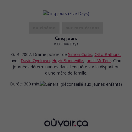
au cinéma
sur mes écrans
Cinq jours
V.O.: Five Days
G.-B. 2007. Drame policier
de
Simon Curtis
,
Otto Bathurst
avec
David Oyelowo
,
Hugh Bonneville
,
Janet McTeer
. Cinq
journées déterminantes dans l'enquête sur la disparition
d'une mère de famille.
Durée:
300 min.