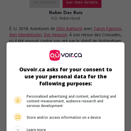
au cinéma
sur mes écrans
Robin Des Bois
V.O.: Robin Hood
É.-U. 2018. Aventures
de
Otto Bathurst
avec
Taron Egerton
,
Ben Mendelsohn
,
Eve Hewson
. À son retour des Croisades,
où il été envoyé contre son gré par le shérif de Nottingham,
Robin de Loxley soulève le peuple opprimé contre le
tyrannique dirigeant.
Durée:
117 min.
Ouvoir.ca asks for your consent to
use your personal data for the
following purposes:
Personalised advertising and content, advertising and
au cinéma
sur mes écrans
content measurement, audience research and
services development
Margot
Store and/or access information on a device
G.-B. 2009. Drame biographique
de
Otto Bathurst
avec
Anne-Marie Duff
,
Michiel Huisman
,
Con O'Neill
. Alors que
Learn more