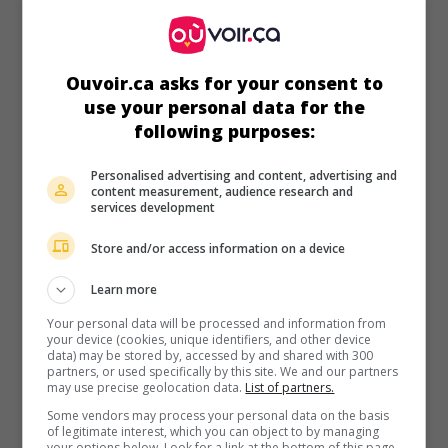
Ouvoir.ca asks for your consent to
use your personal data for the
au cinéma
sur mes écrans
following purposes:
Tempête spatiale
V.O.: Meteor Storm
Personalised advertising and content, advertising and
content measurement, audience research and
É.-U. 2010. Film catastrophe
de
Tibor Takacs
avec
Michael
services development
Trucco
,
Kari Matchett
,
Kirsten Prout
. Alors que des
fragments de météores pleuvent sur San Francisco, une
Store and/or access information on a device
astrophysicienne et son mari militaire s'efforcent de
retrouver leurs deux enfants.
Learn more
Durée:
90 min.
Your personal data will be processed and information from
your device (cookies, unique identifiers, and other device
data) may be stored by, accessed by and shared with 300
partners, or used specifically by this site. We and our partners
may use precise geolocation data.
List of partners.
Some vendors may process your personal data on the basis
of legitimate interest, which you can object to by managing
your options below. Look for a link at the bottom of this page