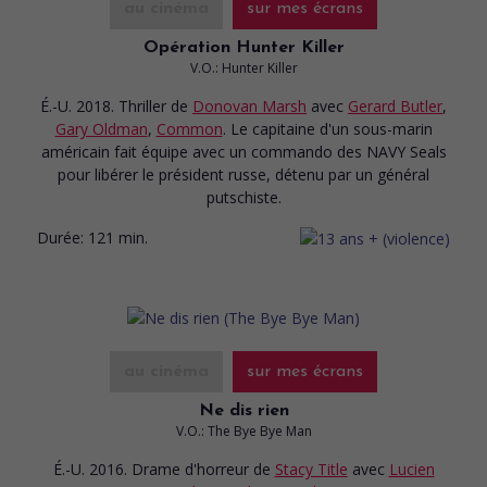
au cinéma
sur mes écrans
Opération Hunter Killer
V.O.: Hunter Killer
É.-U. 2018. Thriller
de
Donovan Marsh
avec
Gerard Butler
,
Gary Oldman
,
Common
. Le capitaine d'un sous-marin
américain fait équipe avec un commando des NAVY Seals
pour libérer le président russe, détenu par un général
putschiste.
Durée:
121 min.
au cinéma
sur mes écrans
Ne dis rien
V.O.: The Bye Bye Man
É.-U. 2016. Drame d'horreur
de
Stacy Title
avec
Lucien