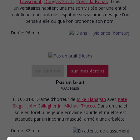
Laviscount
,
Douglas Smith
,
Cressida Bonas
. Trois
universitaires habitent une maison visitée par une entité
maléfique, qui contrôle l'esprit de ses victimes dès que l'on
pense à elle ou que l'on prononce son nom.
Durée:
96 min.
au cinéma
sur mes écrans
Pas un bruit
V.O.: Hush
É.-U. 2014. Drame d'horreur
de
Mike Flanagan
avec
Kate
Siegel
,
John Gallagher Jr.
,
Michael Trucco
. Dans un chalet
isolé en forêt, une jeune écrivaine sourde et muette est
attaquée par un inconnu masqué, armé d'une arbalète.
Durée:
82 min.