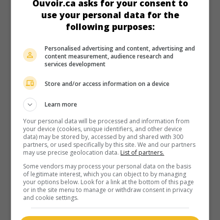
Ouvoir.ca asks for your consent to
use your personal data for the
following purposes:
au cinéma
sur mes écrans
Personalised advertising and content, advertising and
Pensez comme un homme
content measurement, audience research and
V.O.: Think Like a Man
services development
É.-U. 2012. Comédie sentimentale
de
Tim Story
avec
Store and/or access information on a device
Michael Ealy
,
Jerry Ferrara
,
Meagan Good
. Quatre hommes
se servent des recettes d'un best-seller sur les relations
Learn more
amoureuses pour séduire des femmes qui les appliquent à
la lettre.
Your personal data will be processed and information from
your device (cookies, unique identifiers, and other device
Durée:
122 min.
data) may be stored by, accessed by and shared with 300
partners, or used specifically by this site. We and our partners
may use precise geolocation data.
List of partners.
Some vendors may process your personal data on the basis
of legitimate interest, which you can object to by managing
your options below. Look for a link at the bottom of this page
or in the site menu to manage or withdraw consent in privacy
and cookie settings.
au cinéma
sur mes écrans
Preneurs