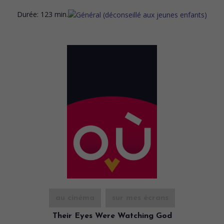
Durée:
123 min.
au cinéma
sur mes écrans
Their Eyes Were Watching God