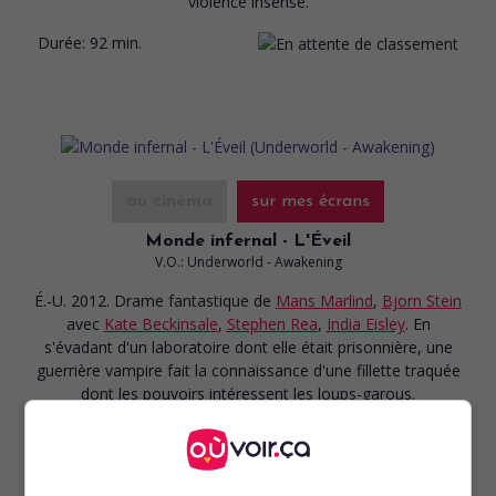
violence insensé.
Durée:
92 min.
au cinéma
sur mes écrans
Monde infernal - L'Éveil
V.O.: Underworld - Awakening
É.-U. 2012. Drame fantastique
de
Mans Marlind
,
Bjorn Stein
avec
Kate Beckinsale
,
Stephen Rea
,
India Eisley
. En
s'évadant d'un laboratoire dont elle était prisonnière, une
guerrière vampire fait la connaissance d'une fillette traquée
dont les pouvoirs intéressent les loups-garous.
Durée:
88 min.