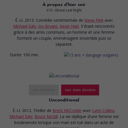
À propos d'hier soir
V.O.: About Last Night
É.-U. 2013. Comédie sentimentale
de
Steve Pink
avec
Michael Ealy
,
Joy Bryant
,
Kevin Hart
. S'étant rencontrés
grâce à des amis communs, un homme et une femme
forment un couple, emménagent ensemble puis se
séparent.
Durée:
100 min.
au cinéma
sur mes écrans
Unconditional
É.-U. 2012. Thriller
de
Brent McCorkle
avec
Lynn Collins
,
Michael Ealy
,
Bruce McGill
. La vie idyllique d'une femme est
bouleversée lorsque son mari est tué dans un acte de