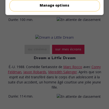
Patrick Harris
,
Bonnie Bedelia
,
Meredith Salenger
. Un jeune
Manage options
homme en vient à soupçonner sa mère d'avoir assassiné
son père.
Durée:
100 min.
au cinéma
sur mes écrans
Dream a Little Dream
É.-U. 1988. Comédie fantaisiste
de
Marc Rocco
avec
Corey
Feldman
,
Jason Robards
,
Meredith Salenger
. Après que son
esprit eut été transféré dans le corps d'un adolescent à la
suite d'un accident, un homme âgé courtise une jolie jeune
fille.
Durée:
114 min.