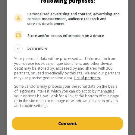
following purposes:
Personalised advertising and content, advertising and
content measurement, audience research and
services development
Store and/or access information on a device
Learn more
Your personal data will be processed and information from
your device (cookies, unique identifiers, and other device
data) may be stored by, accessed by and shared with 300
partners, or used specifically by this site. We and our partners
may use precise geolocation data.
List of partners.
Some vendors may process your personal data on the basis
of legitimate interest, which you can object to by managing
your options below. Look for a link at the bottom of this page
or in the site menu to manage or withdraw consent in privacy
and cookie settings.
au cinéma
sur mes écrans
Legacy of Sin: The William Coit Story
Consent
É.-U. 1995. Drame policier
de
Steven Schachter
avec
Neil