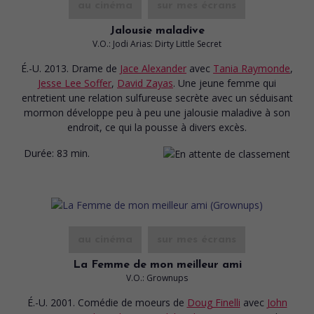
au cinéma
sur mes écrans
Jalousie maladive
V.O.: Jodi Arias: Dirty Little Secret
É.-U. 2013. Drame
de
Jace Alexander
avec
Tania Raymonde
,
Jesse Lee Soffer
,
David Zayas
. Une jeune femme qui
entretient une relation sulfureuse secrète avec un séduisant
mormon développe peu à peu une jalousie maladive à son
endroit, ce qui la pousse à divers excès.
Durée:
83 min.
au cinéma
sur mes écrans
La Femme de mon meilleur ami
V.O.: Grownups
É.-U. 2001. Comédie de moeurs
de
Doug Finelli
avec
John