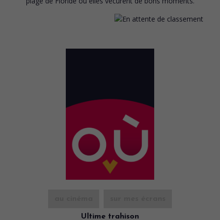
plage de Floride où elles vécurent de bons moments.
au cinéma
sur mes écrans
Ultime trahison