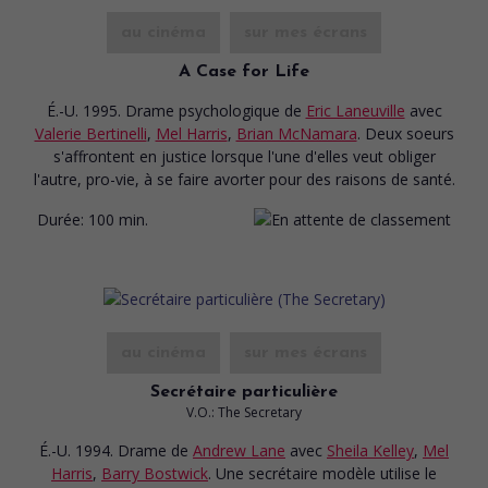
au cinéma
sur mes écrans
A Case for Life
É.-U. 1995. Drame psychologique
de
Eric Laneuville
avec
Valerie Bertinelli
,
Mel Harris
,
Brian McNamara
. Deux soeurs
s'affrontent en justice lorsque l'une d'elles veut obliger
l'autre, pro-vie, à se faire avorter pour des raisons de santé.
Durée:
100 min.
au cinéma
sur mes écrans
Secrétaire particulière
V.O.: The Secretary
É.-U. 1994. Drame
de
Andrew Lane
avec
Sheila Kelley
,
Mel
Harris
,
Barry Bostwick
. Une secrétaire modèle utilise le