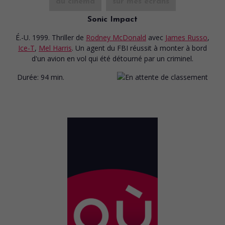
au cinéma
sur mes écrans
Sonic Impact
É.-U. 1999. Thriller
de
Rodney McDonald
avec
James Russo
,
Ice-T
,
Mel Harris
. Un agent du FBI réussit à monter à bord
d'un avion en vol qui été détourné par un criminel.
Durée:
94 min.