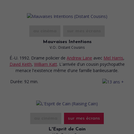
au cinéma
sur mes écrans
Mauvaises Intentions
V.O.: Distant Cousins
É.-U. 1992. Drame policier
de
Andrew Lane
avec
Mel Harris
,
David Keith
,
William Katt
. L'arrivée d'un cousin psychopathe
menace l'existence même d'une famille banlieusarde.
Durée:
92 min.
au cinéma
sur mes écrans
L'Esprit de Cain