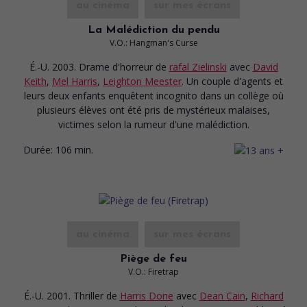
au cinéma
sur mes écrans
La Malédiction du pendu
V.O.: Hangman's Curse
É.-U. 2003. Drame d'horreur
de
rafal Zielinski
avec
David
Keith
,
Mel Harris
,
Leighton Meester
. Un couple d'agents et
leurs deux enfants enquêtent incognito dans un collège où
plusieurs élèves ont été pris de mystérieux malaises,
victimes selon la rumeur d'une malédiction.
Durée:
106 min.
au cinéma
sur mes écrans
Piège de feu
V.O.: Firetrap
É.-U. 2001. Thriller
de
Harris Done
avec
Dean Cain
,
Richard