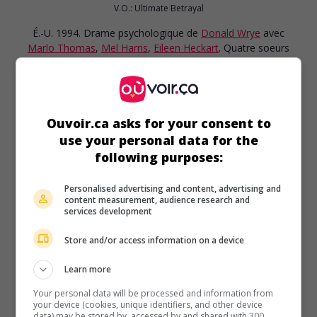
V.O.: Ultimate Betrayal
É.-U. 1994. Drame psychologique
de
Donald Wrye
avec
Marlo Thomas
,
Mel Harris
,
Eileen Heckart
. Quatre soeurs
poursuivent leur père en justice parce qu'il aurait abusé
d'elles dans leur jeunesse.
Durée:
96 min.
Ouvoir.ca asks for your consent to
use your personal data for the
following purposes:
Personalised advertising and content, advertising and
content measurement, audience research and
services development
Store and/or access information on a device
Learn more
Your personal data will be processed and information from
your device (cookies, unique identifiers, and other device
data) may be stored by, accessed by and shared with 300