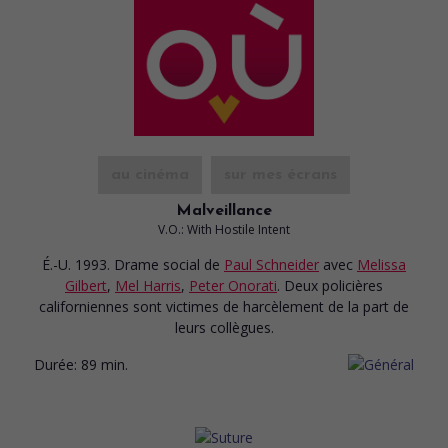
au cinéma
sur mes écrans
Malveillance
V.O.: With Hostile Intent
É.-U. 1993. Drame social
de
Paul Schneider
avec
Melissa
Gilbert
,
Mel Harris
,
Peter Onorati
. Deux policières
californiennes sont victimes de harcèlement de la part de
leurs collègues.
Durée:
89 min.