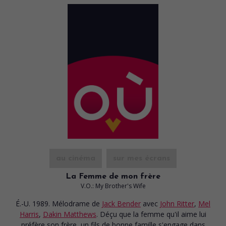
au cinéma
sur mes écrans
La Femme de mon frère
V.O.: My Brother's Wife
É.-U. 1989. Mélodrame
de
Jack Bender
avec
John Ritter
,
Mel
Harris
,
Dakin Matthews
. Déçu que la femme qu'il aime lui
préfère son frère, un fils de bonne famille s'engage dans