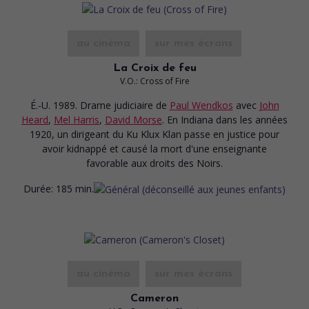
au cinéma
sur mes écrans
La Croix de feu
V.O.: Cross of Fire
É.-U. 1989. Drame judiciaire
de
Paul Wendkos
avec
John
Heard
,
Mel Harris
,
David Morse
. En Indiana dans les années
1920, un dirigeant du Ku Klux Klan passe en justice pour
avoir kidnappé et causé la mort d'une enseignante
favorable aux droits des Noirs.
Durée:
185 min.
au cinéma
sur mes écrans
Cameron