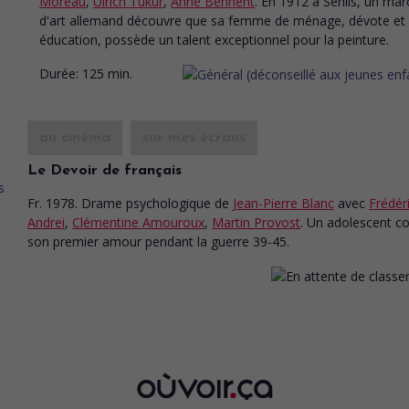
Moreau
,
Ulrich Tukur
,
Anne Bennent
. En 1912 à Senlis, un ma
d'art allemand découvre que sa femme de ménage, dévote et
éducation, possède un talent exceptionnel pour la peinture.
Durée:
125 min.
au cinéma
sur mes écrans
Le Devoir de français
Fr. 1978. Drame psychologique
de
Jean-Pierre Blanc
avec
Frédér
Andrei
,
Clémentine Amouroux
,
Martin Provost
. Un adolescent co
son premier amour pendant la guerre 39-45.