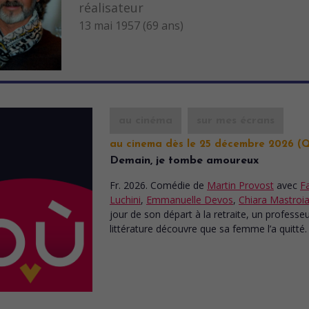
réalisateur
13 mai 1957 (69 ans)
au cinéma
sur mes écrans
au cinema dès le 25 décembre 2026 (
Demain, je tombe amoureux
Fr. 2026. Comédie
de
Martin Provost
avec
F
Luchini
,
Emmanuelle Devos
,
Chiara Mastroia
jour de son départ à la retraite, un professe
littérature découvre que sa femme l’a quitté.