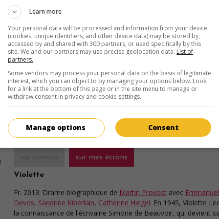
Learn more
Your personal data will be processed and information from your device
(cookies, unique identifiers, and other device data) may be stored by,
au cinéma
sur mes écrans
accessed by and shared with 300 partners, or used specifically by this
site. We and our partners may use precise geolocation data.
List of
Sage femme
partners.
Some vendors may process your personal data on the basis of legitimate
Fr. 2017. Drame
de
Martin Provost
avec
Catherine Deneuve
,
Cat
interest, which you can object to by managing your options below. Look
Frot
,
Olivier Gourmet
. Une vieille dame ayant mené une vie libre 
for a link at the bottom of this page or in the site menu to manage or
dissipée ressurgit dans la vie de la fille de son ancien amant, une
withdraw consent in privacy and cookie settings.
femme à l'aube de la cinquantaine.
Durée:
117 min.
Manage options
Consent
au cinéma
sur mes écrans
Violette
Fr. 2013. Drame biographique
de
Martin Provost
avec
Emmanuel
Devos
,
Sandrine Kiberlain
,
Catherine Hiegel
. En 1945, Violette Le
la connaissance de l'écrivaine Simone de Beauvoir, qui devient s