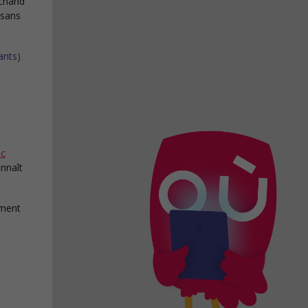
rchand
 sans
ic
nnaît