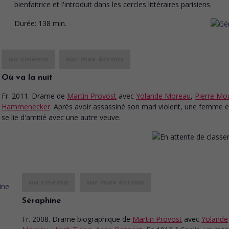
bienfaitrice et l'introduit dans les cercles littéraires parisiens.
Durée:
138 min.
au cinéma
sur mes écrans
Où va la nuit
Fr. 2011. Drame
de
Martin Provost
avec
Yolande Moreau
,
Pierre Mo
Hammenecker
. Après avoir assassiné son mari violent, une femme e
se lie d'amitié avec une autre veuve.
au cinéma
sur mes écrans
Séraphine
Fr. 2008. Drame biographique
de
Martin Provost
avec
Yolande