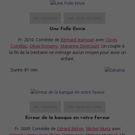
au cinéma
sur mes écrans
Une Folle Envie
Fr. 2010. Comédie
de
Bernard Jeanjean
avec
Clovis
Cornillac
,
Olivia Bonamy
,
Marianne Denicourt
. Un couple à
la fin de la trentaine ne ménage aucun moyen pour avoir un
enfant.
Durée:
81 min.
au cinéma
sur mes écrans
Erreur de la banque en votre faveur
Fr. 2009. Comédie
de
Gérard Bitton
,
Michel Munz
avec
Gérard Lanvin
,
Jean-Pierre Darroussin
,
Philippe Magnan
. Un