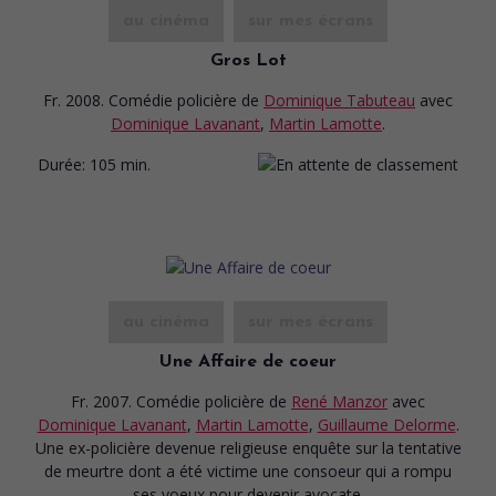
au cinéma
sur mes écrans
Gros Lot
Fr. 2008. Comédie policière
de
Dominique Tabuteau
avec
Dominique Lavanant
,
Martin Lamotte
.
Durée:
105 min.
au cinéma
sur mes écrans
Une Affaire de coeur
Fr. 2007. Comédie policière
de
René Manzor
avec
Dominique Lavanant
,
Martin Lamotte
,
Guillaume Delorme
.
Une ex-policière devenue religieuse enquête sur la tentative
de meurtre dont a été victime une consoeur qui a rompu
ses voeux pour devenir avocate.