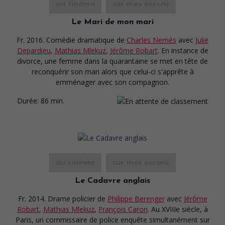
au cinéma
sur mes écrans
Le Mari de mon mari
Fr. 2016. Comédie dramatique
de
Charles Nemès
avec
Julie
Depardieu
,
Mathias Mlekuz
,
Jérôme Robart
. En instance de
divorce, une femme dans la quarantaine se met en tête de
reconquérir son mari alors que celui-ci s'apprête à
emménager avec son compagnon.
Durée:
86 min.
au cinéma
sur mes écrans
Le Cadavre anglais
Fr. 2014. Drame policier
de
Philippe Berenger
avec
Jérôme
Robart
,
Mathias Mlekuz
,
François Caron
. Au XVIIIe siècle, à
Paris, un commissaire de police enquête simultanément sur