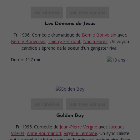
au cinéma
sur mes écrans
Les Démons de Jésus
Fr. 1996. Comédie dramatique
de
Bernie Bonvoisin
avec
Bernie Bonvoisin
,
Thierry Frémont
,
Nadia Farès
. Un voyou
candide s'éprend de la soeur d'un gangster rival.
Durée:
117 min.
au cinéma
sur mes écrans
Golden Boy
Fr. 1995. Comédie
de
Jean-Pierre Vergne
avec
Jacques
Villeret
,
Anne Roumanoff
,
Virginie Lemoine
. Un syndicaliste
qui a gagné à la loterie devient le principal actionnaire d'une