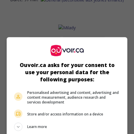
au cinéma
sur mes écrans
Milady
Fr. 2004. Aventures
de
Josée Dayan
avec
Arielle Dombasle
,
Ouvoir.ca asks for your consent to
Florent Pagny
,
Guillaume Depardieu
. Voulant venger
use your personal data for the
l'assassinat de ses parents, une meurtrière devient
following purposes:
espionne au service du Cardinal de Richelieu.
Personalised advertising and content, advertising and
Durée:
125 min.
content measurement, audience research and
services development
Store and/or access information on a device
Learn more