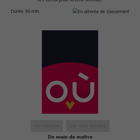
Durée:
90 min.
au cinéma
sur mes écrans
De main de maître