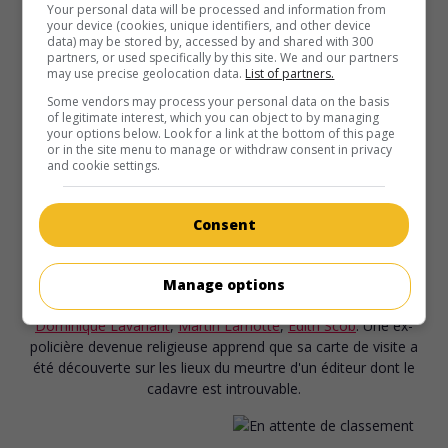
Your personal data will be processed and information from
your device (cookies, unique identifiers, and other device
data) may be stored by, accessed by and shared with 300
partners, or used specifically by this site. We and our partners
may use precise geolocation data.
List of partners.
Some vendors may process your personal data on the basis
of legitimate interest, which you can object to by managing
your options below. Look for a link at the bottom of this page
or in the site menu to manage or withdraw consent in privacy
and cookie settings.
Consent
au cinéma
sur mes écrans
Sang d'encre
Manage options
Fr. 2004. Comédie policière
de
Didier Grousset
avec
Dominique Lavanant
,
Martin Lamotte
,
Édith Scob
. Une ex-
policière devenue religieuse apprend que sa carte de visite a
été découverte sur les lieux du meurtre d'un éditeur dont le
cadavre est introuvable.