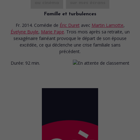
au cinéma
sur mes écrans
Famille et turbulences
Fr. 2014. Comédie
de
Éric Duret
avec
Martin Lamotte
,
Évelyne Buyle
,
Marie Pape
. Trois mois après sa retraite, un
sexagénaire fainéant provoque le départ de son épouse
excédée, ce qui déclenche une crise familiale sans
précédent.
Durée:
92 min.