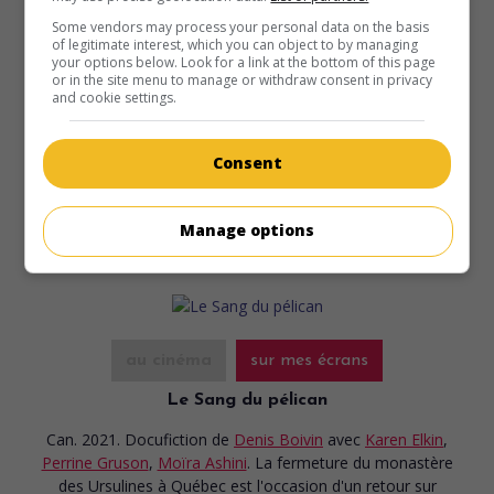
Some vendors may process your personal data on the basis
of legitimate interest, which you can object to by managing
your options below. Look for a link at the bottom of this page
or in the site menu to manage or withdraw consent in privacy
au cinéma
sur mes écrans
and cookie settings.
Ce qu'on respire sur Tatouine
Can. 2025. Comédie dramatique
de
Ian Lagarde
avec
Louis
Consent
Carrière
,
Amaryllis Tremblay
,
Catherine Brunet
. Les
expériences d'un jeune poète atteint de fibrose kystique.
Manage options
au cinéma
sur mes écrans
Le Sang du pélican
Can. 2021. Docufiction
de
Denis Boivin
avec
Karen Elkin
,
Perrine Gruson
,
Moïra Ashini
. La fermeture du monastère
des Ursulines à Québec est l'occasion d'un retour sur