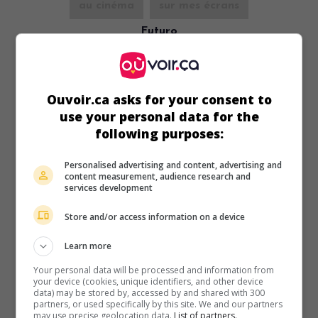
au cinéma
sur mes écrans
Futuro
Can. 2027. Comédie
de
Alec Pronovost
avec
Étienne Galloy
,
Sophie Cadieux
,
Louis Carrière
. Deux jeunes entrepreneurs
ayant conçu une expérience pouvant prédire le futur font
Ouvoir.ca asks for your consent to
tester leur produit par une investisseuse de renom.
use your personal data for the
following purposes:
Personalised advertising and content, advertising and
content measurement, audience research and
services development
Store and/or access information on a device
Learn more
Your personal data will be processed and information from
your device (cookies, unique identifiers, and other device
data) may be stored by, accessed by and shared with 300
partners, or used specifically by this site. We and our partners
may use precise geolocation data.
List of partners.