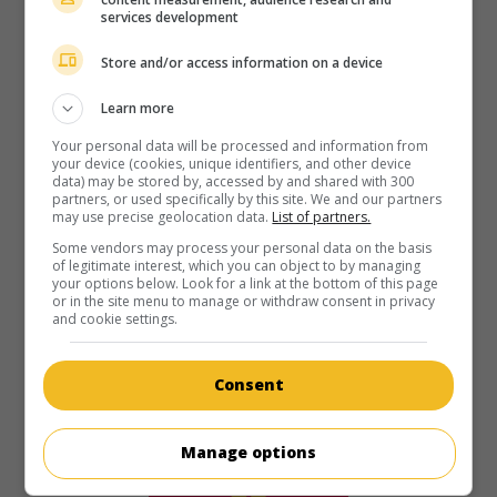
services development
É.-U. 1941. Aventures
de
William Nigh
avec
Dick Foran
,
Leo
Carrillo
,
Andy Dovine
. Des aventuriers américains sont
Store and/or access information on a device
mêlés à des querelles entre des planteurs en Amérique
Centrale.
Learn more
Your personal data will be processed and information from
Durée:
66 min.
your device (cookies, unique identifiers, and other device
data) may be stored by, accessed by and shared with 300
partners, or used specifically by this site. We and our partners
may use precise geolocation data.
List of partners.
Some vendors may process your personal data on the basis
of legitimate interest, which you can object to by managing
your options below. Look for a link at the bottom of this page
or in the site menu to manage or withdraw consent in privacy
and cookie settings.
Consent
Manage options