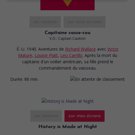
au cinéma
sur mes écrans
Capitaine casse-cou
V.O.: Captain Caution
É.-U. 1940. Aventures
de
Richard Wallace
avec
Victor
Mature
,
Louise Platt
,
Leo Carrillo
. Après la mort du
capitaine d'un voilier américain, sa fille prend le
commandement du vaisseau.
Durée:
86 min.
au cinéma
sur mes écrans
History is Made at Night