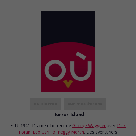
au cinéma
sur mes écrans
Horror Island
É.-U. 1941. Drame d'horreur
de
George Waggner
avec
Dick
Foran
,
Leo Carrillo
,
Peggy Moran
. Des aventuriers