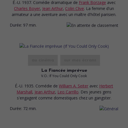
É.-U. 1937. Comédie dramatique
de
Frank Borzage
avec
Charles Boyer
,
Jean Arthur
,
Colin Clive
. La femme d'un
armateur a une aventure avec un maître d'hôtel parisien.
Durée:
97 min.
au cinéma
sur mes écrans
La Fiancée imprévue
V.O.: If You Could Only Cook
É.-U. 1935. Comédie
de
William A. Seiter
avec
Herbert
Marshall
,
Jean Arthur
,
Leo Carrillo
. Des jeunes gens
s'engagent comme domestiques chez un gangster.
Durée:
72 min.