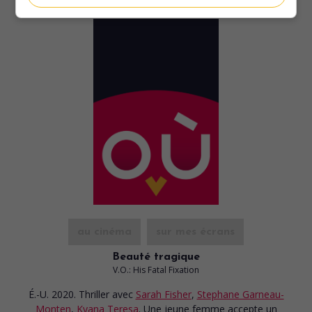
au cinéma
sur mes écrans
Beauté tragique
V.O.: His Fatal Fixation
É.-U. 2020. Thriller
avec
Sarah Fisher
,
Stephane Garneau-
Monten
,
Kyana Teresa
. Une jeune femme accepte un