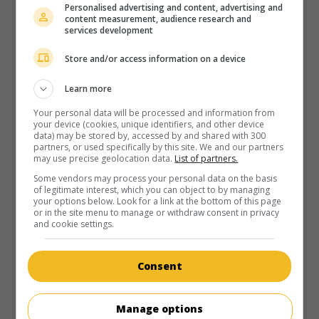
manoir au passé tragique, une famille tombe sous l'emprise
Personalised advertising and content, advertising and
de jouets animés par des esprits maléfiques.
content measurement, audience research and
services development
Durée:
89 min.
Store and/or access information on a device
Learn more
Your personal data will be processed and information from
your device (cookies, unique identifiers, and other device
au cinéma
sur mes écrans
data) may be stored by, accessed by and shared with 300
partners, or used specifically by this site. We and our partners
L'Amour au premier regard
may use precise geolocation data.
List of partners.
V.O.: Love's Match
Some vendors may process your personal data on the basis
of legitimate interest, which you can object to by managing
Can. 2020. Comédie sentimentale
de
Virginia Abramovich
your options below. Look for a link at the bottom of this page
avec
Megan Hutchings
,
Robin Dunne
,
Kyana Teresa
. Pour
or in the site menu to manage or withdraw consent in privacy
and cookie settings.
aider une cliente de son site de rencontres en ligne à
trouver l'amour, une jeune femme fait appel à un
entremetteur.
Consent
Durée:
84 min.
Manage options