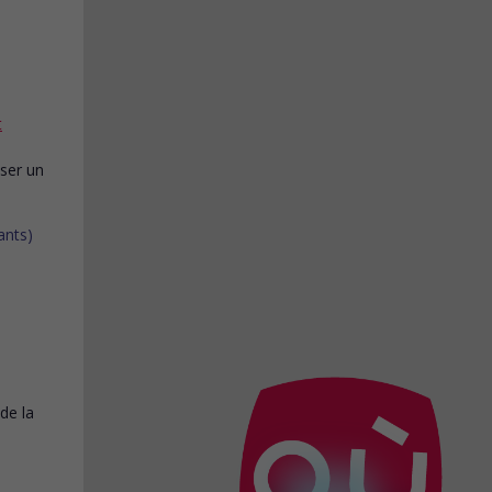
t
ser un
 de la