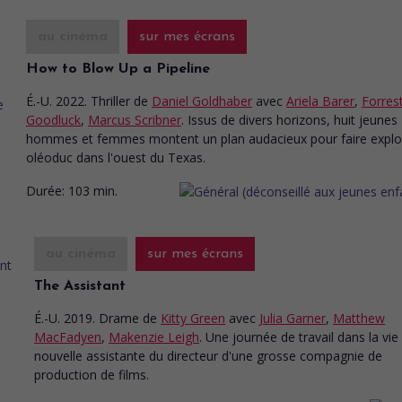
au cinéma
sur mes écrans
How to Blow Up a Pipeline
É.-U. 2022. Thriller
de
Daniel Goldhaber
avec
Ariela Barer
,
Forres
Goodluck
,
Marcus Scribner
. Issus de divers horizons, huit jeunes
hommes et femmes montent un plan audacieux pour faire explo
oléoduc dans l'ouest du Texas.
Durée:
103 min.
au cinéma
sur mes écrans
The Assistant
É.-U. 2019. Drame
de
Kitty Green
avec
Julia Garner
,
Matthew
MacFadyen
,
Makenzie Leigh
. Une journée de travail dans la vie
nouvelle assistante du directeur d'une grosse compagnie de
production de films.