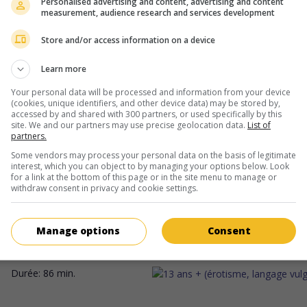
Personalised advertising and content, advertising and content
measurement, audience research and services development
Oh, Canada
É.-U. 2024. Drame
de
Paul Schrader
avec
Richard Gere
,
Jacob Elo
Store and/or access information on a device
Uma Thurman
. Un documentariste mourant prend prétexte d'un
ultime entrevue filmée pour révéler à son épouse la vérité sur so
Learn more
passé.
Your personal data will be processed and information from your device
(cookies, unique identifiers, and other device data) may be stored by,
Durée:
93 min.
accessed by and shared with 300 partners, or used specifically by this
site. We and our partners may use precise geolocation data.
List of
partners.
Some vendors may process your personal data on the basis of legitimate
au cinéma
sur mes écrans
interest, which you can object to by managing your options below. Look
for a link at the bottom of this page or in the site menu to manage or
Sharp Stick
withdraw consent in privacy and cookie settings.
É.-U. 2022. Comédie
de
Lena Dunham
avec
Lena Dunham
,
Ebon M
Bachrach
,
Taylour Paige
. Une jeune femme naïve et ambitieuse, qu
Manage options
Consent
avec sa mère et sa soeur en bordure de Hollywood, entame une re
avec son patron plus âgé.
Durée:
86 min.