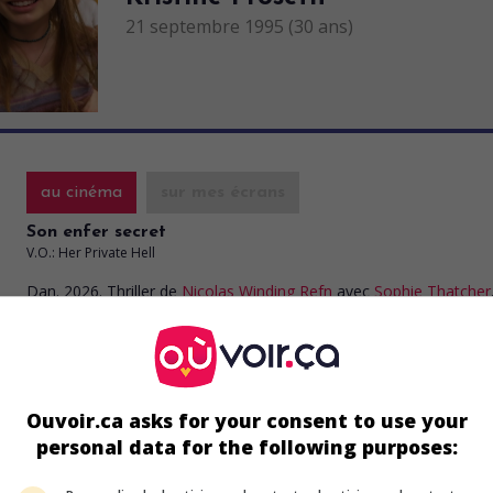
21 septembre 1995 (30 ans)
au cinéma
sur mes écrans
Son enfer secret
V.O.: Her Private Hell
Dan. 2026. Thriller
de
Nicolas Winding Refn
avec
Sophie Thatcher
Charles Melton
,
Havana Rose Liu
. Alors qu'une actrice tourne un 
science-fiction dans le palace d'une ville envahie par le brouillard,
soldat américain recherche au Japon sa fille disparue.
Durée:
109 min.
Ouvoir.ca asks for your consent to use your
personal data for the following purposes:
au cinéma
sur mes écrans