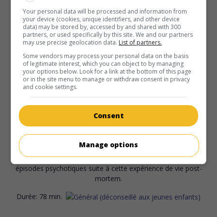
aux narcotiques et en instance de divorce, un
Your personal data will be processed and information from
neurochirurgien retourne sur la réserve autochtone où il a
your device (cookies, unique identifiers, and other device
grandi, et où son père vient de mourir.
data) may be stored by, accessed by and shared with 300
partners, or used specifically by this site. We and our partners
may use precise geolocation data.
List of partners.
Durée:
85 min.
Some vendors may process your personal data on the basis
of legitimate interest, which you can object to by managing
your options below. Look for a link at the bottom of this page
or in the site menu to manage or withdraw consent in privacy
and cookie settings.
au cinéma
sur mes écrans
Consent
Lorsque le coeur dérange
Can. 2021. Drame
de
Philippe Cormier
avec
Rebecca Gibian
,
Manage options
Emmanuel Auger
,
Karl Farah
. Réanimée après avoir été
déclarée morte, une jeune femme fragile traverse des
épisodes psychotiques suite à cette expérience de vie post-
mortem.
Durée:
78 min.