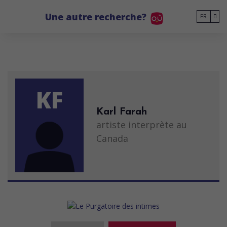
Go to main content
Une autre recherche?
FR
KF
Karl Farah
artiste interprète au
Canada