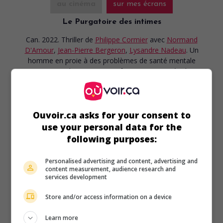
au cinéma
sur mes écrans
Le Purgatoire des intimes
Can. 2022. Thriller
de
Philippe Cormier
avec
Normand
D'Amour
,
Jean-Pierre Bergeron
,
Lysandre Nadeau
. Un
homme en proie à des problèmes de santé mentale
entretient une relation avec une femme rencontrée dans un
bar, tout en ayant des rendez-vous réguliers avec une
prostituée.
Durée:
96 min.
Ouvoir.ca asks for your consent to
use your personal data for the
following purposes:
Personalised advertising and content, advertising and
content measurement, audience research and
au cinéma
sur mes écrans
services development
L'Inhumain
Store and/or access information on a device
Can. 2021. Drame fantastique
de
Jason Brennan
avec
Samian
,
Véronique Beaudet
,
Jeanne Roux-Côté
. Dépendant
Learn more