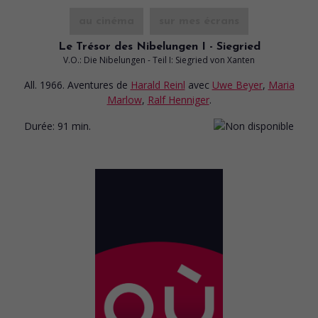
au cinéma
sur mes écrans
Le Trésor des Nibelungen I - Siegried
V.O.: Die Nibelungen - Teil I: Siegried von Xanten
All. 1966. Aventures
de
Harald Reinl
avec
Uwe Beyer
,
Maria
Marlow
,
Ralf Henniger
.
Durée:
91 min.