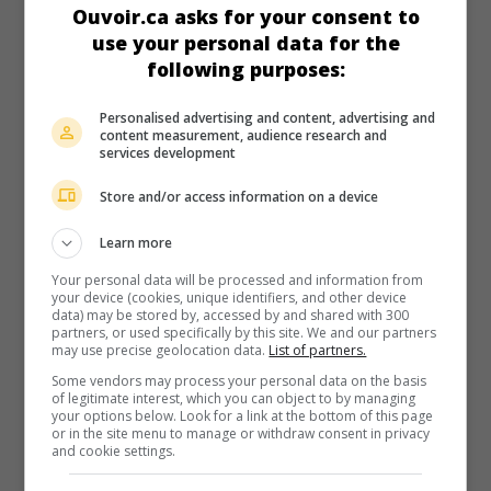
Ouvoir.ca asks for your consent to
use your personal data for the
following purposes:
Personalised advertising and content, advertising and
content measurement, audience research and
services development
Store and/or access information on a device
au cinéma
sur mes écrans
Le Masque de Fu Manchu
Learn more
V.O.: The Face of Fu Manchu
Your personal data will be processed and information from
your device (cookies, unique identifiers, and other device
G.-B. 1965. Aventures
de
Don Sharp
avec
Christopher Lee
,
data) may be stored by, accessed by and shared with 300
Nigel Green
,
Joachim Fuchsberger
. Bien qu'il ait assisté à
partners, or used specifically by this site. We and our partners
son exécution, un inspecteur est convaincu qu'un criminel
may use precise geolocation data.
List of partners.
chinois vit encore et est derrière l'enlèvement d'un savant
Some vendors may process your personal data on the basis
allemand.
of legitimate interest, which you can object to by managing
your options below. Look for a link at the bottom of this page
Durée:
96 min.
or in the site menu to manage or withdraw consent in privacy
and cookie settings.