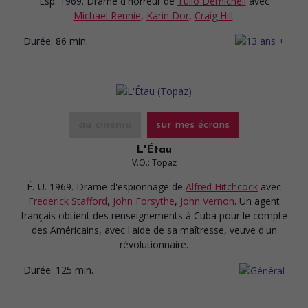
Esp. 1969. Drame d'horreur
de
Tulio Demicheli
avec
Michael Rennie
,
Karin Dor
,
Craig Hill
.
Durée:
86 min.
au cinéma
sur mes écrans
L'Étau
V.O.: Topaz
É.-U. 1969. Drame d'espionnage
de
Alfred Hitchcock
avec
Frederick Stafford
,
John Forsythe
,
John Vernon
. Un agent
français obtient des renseignements à Cuba pour le compte
des Américains, avec l'aide de sa maîtresse, veuve d'un
révolutionnaire.
Durée:
125 min.