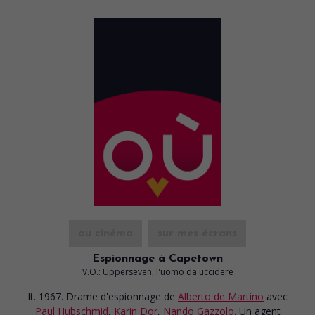
au cinéma
sur mes écrans
Espionnage à Capetown
V.O.: Upperseven, l'uomo da uccidere
It. 1967. Drame d'espionnage
de
Alberto de Martino
avec
Paul Hubschmid
,
Karin Dor
,
Nando Gazzolo
. Un agent