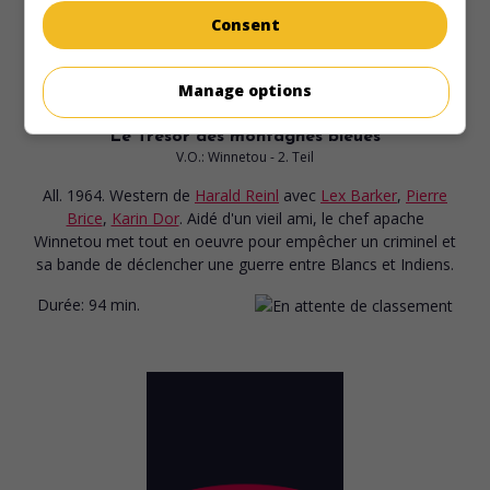
Consent
Manage options
au cinéma
sur mes écrans
Le Trésor des montagnes bleues
V.O.: Winnetou - 2. Teil
All. 1964. Western
de
Harald Reinl
avec
Lex Barker
,
Pierre
Brice
,
Karin Dor
. Aidé d'un vieil ami, le chef apache
Winnetou met tout en oeuvre pour empêcher un criminel et
sa bande de déclencher une guerre entre Blancs et Indiens.
Durée:
94 min.