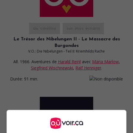
au cinéma
sur mes écrans
Le Trésor des Nibelungen II - Le Massacre des
Burgondes
V.O.: Die Nibelungen - Teil II: Kriemhilds Rache
All. 1966. Aventures
de
Harald Reinl
avec
Maria Marlow
,
Siegfried Wischnewski
,
Ralf Henniger
.
Durée:
91 min.