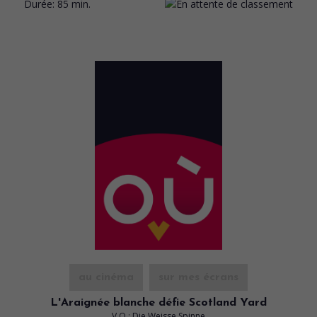
Durée:
85 min.
au cinéma
sur mes écrans
L'Araignée blanche défie Scotland Yard
V.O.: Die Weisse Spinne