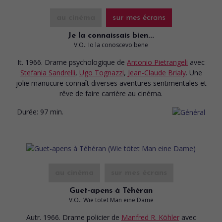
au cinéma
sur mes écrans
Je la connaissais bien...
V.O.: Io la conoscevo bene
It. 1966. Drame psychologique
de
Antonio Pietrangeli
avec
Stefania Sandrelli
,
Ugo Tognazzi
,
Jean-Claude Brialy
. Une
jolie manucure connaît diverses aventures sentimentales et
rêve de faire carrière au cinéma.
Durée:
97 min.
au cinéma
sur mes écrans
Guet-apens à Téhéran
V.O.: Wie tötet Man eine Dame
Autr. 1966. Drame policier
de
Manfred R. Köhler
avec