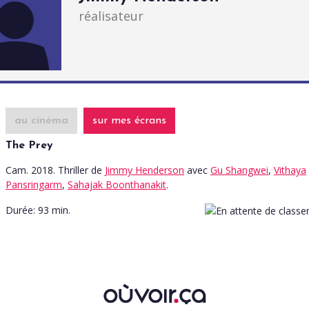
réalisateur
au cinéma
sur mes écrans
The Prey
Cam. 2018. Thriller
de
Jimmy Henderson
avec
Gu Shangwei
,
Vithaya
Pansringarm
,
Sahajak Boonthanakit
.
Durée:
93 min.