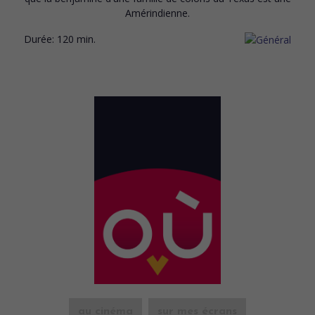
Amérindienne.
Durée:
120 min.
au cinéma
sur mes écrans