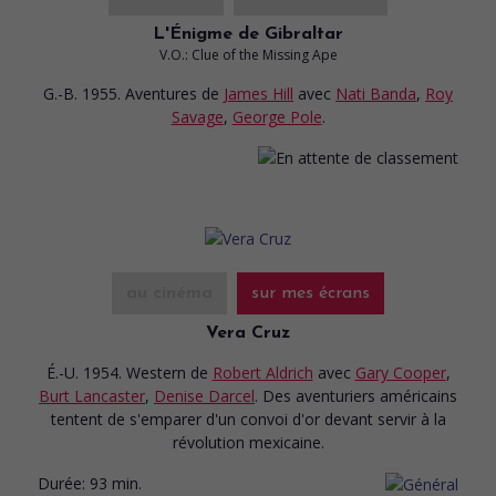
L'Énigme de Gibraltar
V.O.: Clue of the Missing Ape
G.-B. 1955. Aventures
de
James Hill
avec
Nati Banda
,
Roy
Savage
,
George Pole
.
au cinéma
sur mes écrans
Vera Cruz
É.-U. 1954. Western
de
Robert Aldrich
avec
Gary Cooper
,
Burt Lancaster
,
Denise Darcel
. Des aventuriers américains
tentent de s'emparer d'un convoi d'or devant servir à la
révolution mexicaine.
Durée:
93 min.