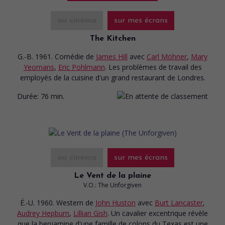
au cinéma
sur mes écrans
The Kitchen
G.-B. 1961. Comédie
de
James Hill
avec
Carl Möhner
,
Mary
Yeomans
,
Eric Pohlmann
. Les problèmes de travail des
employés de la cuisine d'un grand restaurant de Londres.
Durée:
76 min.
au cinéma
sur mes écrans
Le Vent de la plaine
V.O.: The Unforgiven
É.-U. 1960. Western
de
John Huston
avec
Burt Lancaster
,
Audrey Hepburn
,
Lillian Gish
. Un cavalier excentrique révèle
que la benjamine d'une famille de colons du Texas est une