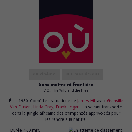
au cinéma
sur mes écrans
Sans maître ni frontière
V.O.: The Wild and the Free
É.-U. 1980. Comédie dramatique
de
James Hill
avec
Granville
Van Dusen
,
Linda Gray
,
Frank Logan
. Un savant transporte
dans la jungle africaine des chimpanzés apprivoisés pour
les rendre à la nature.
Durée:
100 min.