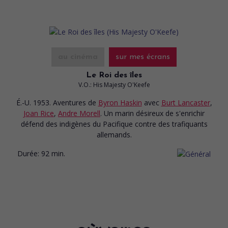
au cinéma
sur mes écrans
Le Roi des îles
V.O.: His Majesty O'Keefe
É.-U. 1953. Aventures
de
Byron Haskin
avec
Burt Lancaster
,
Joan Rice
,
Andre Morell
. Un marin désireux de s'enrichir
défend des indigènes du Pacifique contre des trafiquants
allemands.
Durée:
92 min.