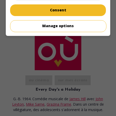
Consent
Manage options
au cinéma
sur mes écrans
Every Day's a Holiday
G.-B. 1964. Comédie musicale
de
James Hill
avec
John
Leyton
,
Mike Sarne
,
Grazina Frame
. Dans un centre de
villégiature, des adolescents s'adonnent à la musique.