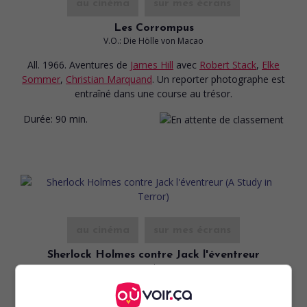
au cinéma
sur mes écrans
Les Corrompus
V.O.: Die Hölle von Macao
All. 1966. Aventures
de
James Hill
avec
Robert Stack
,
Elke
Sommer
,
Christian Marquand
. Un reporter photographe est
entraîné dans une course au trésor.
Durée:
90 min.
au cinéma
sur mes écrans
Sherlock Holmes contre Jack l'éventreur
V.O.: A Study in Terror
G.-B. 1965. Drame policier
de
James Hill
avec
John Neville
,
Donald Houston
,
Anthony Quayle
. À la fin du XIXe siècle,