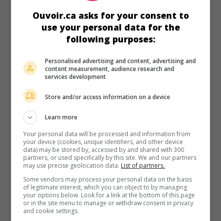
Sherlock Holmes enquête sur le meurtre de trois femmes
Ouvoir.ca asks for your consent to
de moeurs légères.
use your personal data for the
following purposes:
Durée:
95 min.
Personalised advertising and content, advertising and
content measurement, audience research and
services development
Store and/or access information on a device
au cinéma
sur mes écrans
Vivre libre
Learn more
V.O.: Born Free
Your personal data will be processed and information from
your device (cookies, unique identifiers, and other device
G.-B. 1965. Aventures
de
James Hill
avec
Virginia McKenna
,
data) may be stored by, accessed by and shared with 300
Bill Travers
,
Geoffrey Keen
. En Afrique, les difficultés vécues
partners, or used specifically by this site. We and our partners
par une lionne domestiquée que ses maîtres ont retourné
may use precise geolocation data.
List of partners.
dans la brousse.
Some vendors may process your personal data on the basis
of legitimate interest, which you can object to by managing
Durée:
95 min.
your options below. Look for a link at the bottom of this page
or in the site menu to manage or withdraw consent in privacy
and cookie settings.