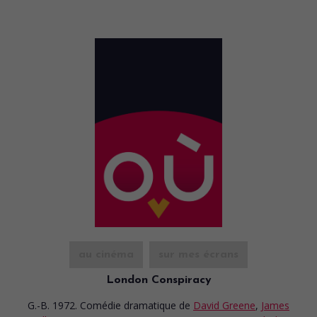
au cinéma
sur mes écrans
London Conspiracy
G.-B. 1972. Comédie dramatique
de
David Greene
,
James