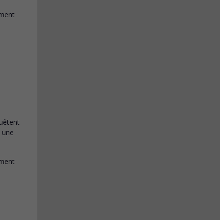
uêtent
s une