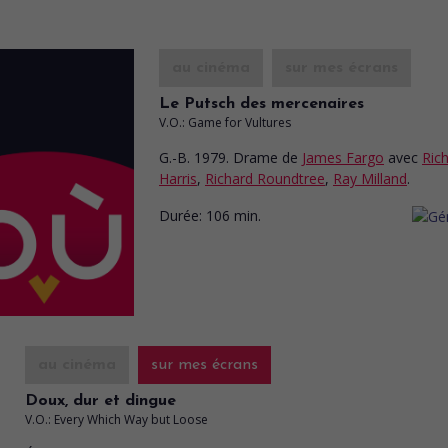
au cinéma
sur mes écrans
Le Putsch des mercenaires
V.O.: Game for Vultures
G.-B. 1979. Drame
de
James Fargo
avec
Ric
Harris
,
Richard Roundtree
,
Ray Milland
.
Durée:
106 min.
au cinéma
sur mes écrans
Doux, dur et dingue
V.O.: Every Which Way but Loose