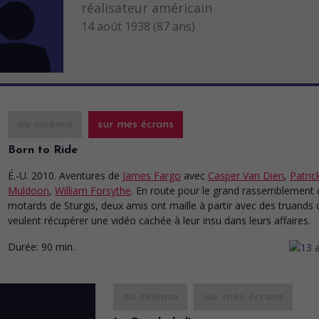
réalisateur américain
14 août 1938 (87 ans)
au cinéma
sur mes écrans
Born to Ride
É.-U. 2010. Aventures
de
James Fargo
avec
Casper Van Dien
,
Patric
Muldoon
,
William Forsythe
. En route pour le grand rassemblement 
motards de Sturgis, deux amis ont maille à partir avec des truands 
veulent récupérer une vidéo cachée à leur insu dans leurs affaires.
Durée:
90 min.
au cinéma
sur mes écrans