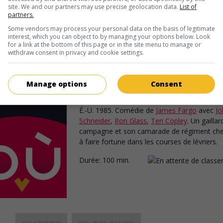
site. We and our partners may use precise geolocation data.
List of
partners.
Some vendors may process your personal data on the basis of legitimate
interest, which you can object to by managing your options below. Look
for a link at the bottom of this page or in the site menu to manage or
withdraw consent in privacy and cookie settings.
au cinéma
sur mes écrans
Manage options
Consent
Gus Brown and Midnight Brewster
É.-U. 1985. Comédie
de
James Fargo
avec
Jo
Schneider
,
Ron Glass
,
Teri Copley
. Un gaillar
campagne et son camarade de régiment che
à faire fortune dans les courses de lévriers.
Durée:
100 min.
au cinéma
sur mes écrans