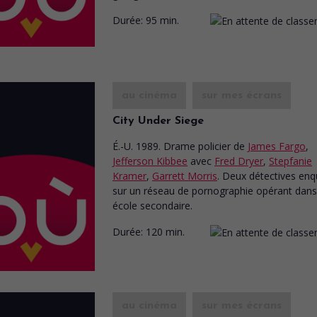
Durée:
95 min.
au cinéma
sur mes écrans
City Under Siege
É.-U. 1989. Drame policier
de
James Fargo
,
Jefferson Kibbee
avec
Fred Dryer
,
Stepfanie
Kramer
,
Garrett Morris
. Deux détectives enq
sur un réseau de pornographie opérant dan
école secondaire.
Durée:
120 min.
au cinéma
sur mes écrans