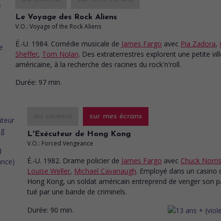
Le Voyage des Rock Aliens
V.O.: Voyage of the Rock Aliens
É.-U. 1984. Comédie musicale
de
James Fargo
avec
Pia Zadora
,
Sheffer
,
Tom Nolan
. Des extraterrestres explorent une petite vill
américaine, à la recherche des racines du rock'n'roll.
Durée:
97 min.
au cinéma
sur mes écrans
L'Exécuteur de Hong Kong
V.O.: Forced Vengeance
É.-U. 1982. Drame policier
de
James Fargo
avec
Chuck Norri
Louise Weller
,
Michael Cavanaugh
. Employé dans un casino 
Hong Kong, un soldat américain entreprend de venger son p
tué par une bande de criminels.
Durée:
90 min.