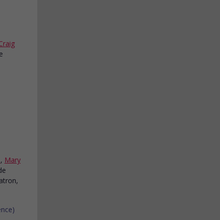
Craig
e
s
,
Mary
de
atron,