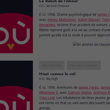
Le Ranch de l'amour
V.O.: Second Chances
É.-U. 1998. Drame psychologique
de
James 
avec
Kelsey Mulrooney
,
Isabel Glasser
,
Tom
Armandes
. Victime d'un accident de voiture,
fillette reprend goût à la vie au contact d'une
jument qu'elle est la seule à pouvoir approch
au cinéma
sur mes écrans
Haut comme le ciel
V.O.: Sky High
É.-U. 1990. Aventures
de
James Fargo
,
Jame
Whitmore Jr.
avec
Damon Martin
,
Anthony 
Traci Lind
. Les tribulations de deux jeunes g
ont remis en état un vieil avion découvert d
grange.