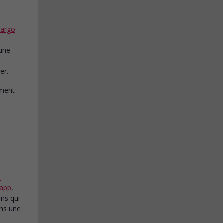
Fargo
 une
er.
s
Rapp
,
ens qui
ans une