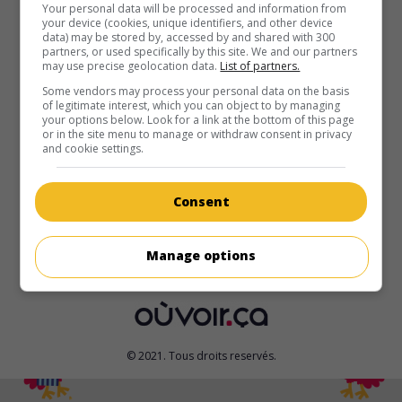
au cinéma
sur mes écrans
Your personal data will be processed and information from
your device (cookies, unique identifiers, and other device
data) may be stored by, accessed by and shared with 300
L'Opéra de la terreur: L'embrasement
partners, or used specifically by this site. We and our partners
V.O.: Evil Dead Burn
may use precise geolocation data.
List of partners.
N.-Z. 2026. Drame d'horreur
de
Sébastien Vanicek
avec
Some vendors may process your personal data on the basis
of legitimate interest, which you can object to by managing
Souheila Yacoub
,
Tandi Wright
,
Hunter Doohan
. Une jeune
your options below. Look for a link at the bottom of this page
veuve est conviée à un repas commémoratif dans le
or in the site menu to manage or withdraw consent in privacy
manoir isolé et délabré de sa belle-famille, où s'est tapie
and cookie settings.
une entité démoniaque.
Durée:
111 min.
Consent
Manage options
© 2021. Tous droits reservés.