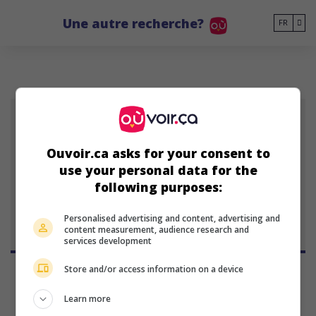
Go to main content
Une autre recherche?
FR
HD
Ouvoir.ca asks for your consent to
Hunter Doohan
use your personal data for the
acteur américain
following purposes:
19 janvier 1994 (32 ans)
Personalised advertising and content, advertising and
content measurement, audience research and
services development
Store and/or access information on a device
Learn more