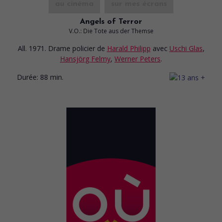
au cinéma
sur mes écrans
Angels of Terror
V.O.: Die Tote aus der Themse
All. 1971. Drame policier
de
Harald Philipp
avec
Uschi Glas
,
Hansjörg Felmy
,
Werner Peters
.
Durée:
88 min.