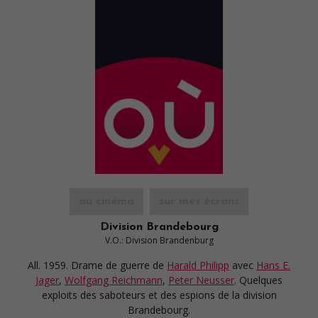
au cinéma
sur mes écrans
Division Brandebourg
V.O.: Division Brandenburg
All. 1959. Drame de guerre
de
Harald Philipp
avec
Hans E.
Jager
,
Wolfgang Reichmann
,
Peter Neusser
. Quelques
exploits des saboteurs et des espions de la division
Brandebourg.