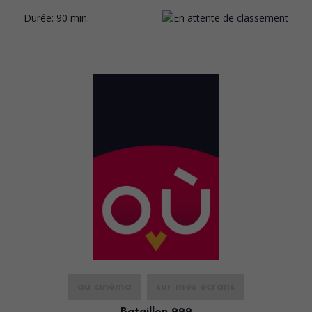
Durée:
90 min.
au cinéma
sur mes écrans
Bataillon 999