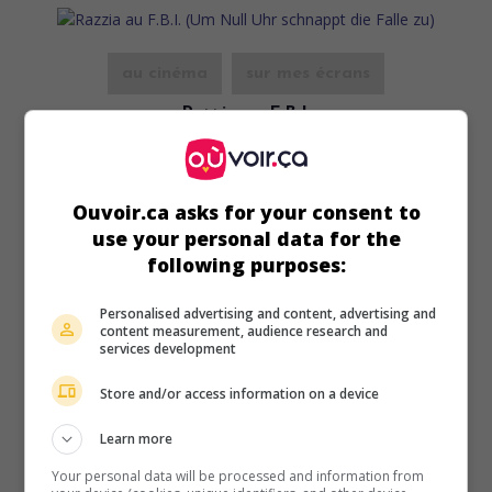
au cinéma
sur mes écrans
Razzia au F.B.I.
V.O.: Um Null Uhr schnappt die Falle zu
All. 1966. Drame policier
de
Harald Philipp
avec
George
Nader
,
Horst Frank
,
Dominique Wilms
. Des criminels en
Ouvoir.ca asks for your consent to
possession d'un terrible explosif exercent un chantage sur
use your personal data for the
le F.B.I. dont ils exigent une rançon d'un million de dollars.
following purposes:
Durée:
86 min.
Personalised advertising and content, advertising and
content measurement, audience research and
services development
Store and/or access information on a device
Learn more
Your personal data will be processed and information from