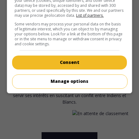
your device (cookies, unique identifiers, and other device
data) may be stored by, accessed by and shared with 300
partners, or used specifically by this site. We and our partners
may use precise geolocation data.
List of partners.
Some vendors may process your personal data on the basis
of legitimate interest, which you can object to by managing
your options below. Look for a link at the bottom of this page
or in the site menu to manage or withdraw consent in privacy
and cookie settings.
au cinéma
sur mes écrans
Consent
L'Appât de l'or noir
V.O.: Der Ölprinz
Manage options
All. 1965. Western
de
Harald Philipp
avec
Stewart Granger
,
Pierre Brice
,
Macha Méril
. Un exploiteur de pétrole veut
servir ses intérêts en suscitant un conflit entre Indiens et
Blancs.