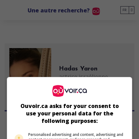
Go to main content
Une autre recherche?
FR
Hadas Yaron
actrice israélienne
21 septembre 1990 (35 ans)
Ouvoir.ca asks for your consent to
use your personal data for the
following purposes:
Personalised advertising and content, advertising and