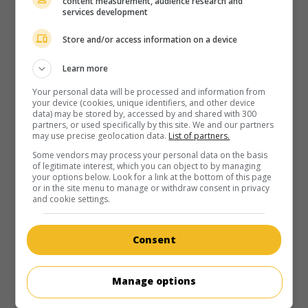
content measurement, audience research and
au cinéma
sur mes écrans
services development
Félix et Meira
Store and/or access information on a device
Can. 2014. Drame
de
Maxime Giroux
avec
Martin Dubreuil
,
Learn more
Hadas Yaron
,
Luzer Twersky
. Un Montréalais solitaire et
indépendant de fortune amorce une liaison avec une jeune
Your personal data will be processed and information from
mère de famille juive hassidique.
your device (cookies, unique identifiers, and other device
data) may be stored by, accessed by and shared with 300
Durée:
105 min.
partners, or used specifically by this site. We and our partners
may use precise geolocation data.
List of partners.
Some vendors may process your personal data on the basis
of legitimate interest, which you can object to by managing
your options below. Look for a link at the bottom of this page
or in the site menu to manage or withdraw consent in privacy
and cookie settings.
au cinéma
sur mes écrans
Le Coeur a ses raisons
Consent
V.O.: Lemale et ha'chalal
Isr. 2012. Drame
de
Rama Burshtein
avec
Hadas Yaron
,
Manage options
Yiftach Klein
,
Irit Sheleg
. Une jeune femme issue de la
communauté hassidique de Tel-Aviv subit la pression de sa