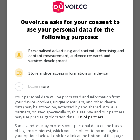
au cinéma
sur mes écrans
Underdog
Ouvoir.ca asks for your consent to
É.-U. 2007. Comédie fantaisiste
de
Frederik Du Chau
avec
use your personal data for the
Jason Lee
,
Alex Neuberger
,
Peter Dinklage
. Un adolescent
following purposes:
adopte un beagle en fuite qui s'avère doté de pouvoirs
surnaturels lui permettant de devenir un superhéros à
Personalised advertising and content, advertising and
quatre pattes.
content measurement, audience research and
services development
Durée:
84 min.
Store and/or access information on a device
Learn more
Your personal data will be processed and information from
au cinéma
sur mes écrans
your device (cookies, unique identifiers, and other device
data) may be stored by, accessed by and shared with 300
partners, or used specifically by this site. We and our partners
Zig Zag: L'Étalon zébré
may use precise geolocation data.
List of partners.
V.O.: Racing Stripes
Some vendors may process your personal data on the basis
É.-U. 2005. Comédie fantaisiste
de
Frederik Du Chau
avec
of legitimate interest, which you can object to by managing
Bruce Greenwood
,
Hayden Panettiere
,
M. Emmet Walsh
.
your options below. Look for a link at the bottom of this page