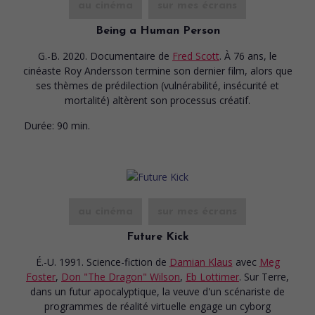
au cinéma
sur mes écrans
Being a Human Person
G.-B. 2020. Documentaire
de
Fred Scott
. À 76 ans, le
cinéaste Roy Andersson termine son dernier film, alors que
ses thèmes de prédilection (vulnérabilité, insécurité et
mortalité) altèrent son processus créatif.
Durée:
90 min.
au cinéma
sur mes écrans
Future Kick
É.-U. 1991. Science-fiction
de
Damian Klaus
avec
Meg
Foster
,
Don "The Dragon" Wilson
,
Eb Lottimer
. Sur Terre,
dans un futur apocalyptique, la veuve d'un scénariste de
programmes de réalité virtuelle engage un cyborg