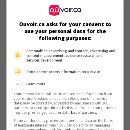
Code of the Fearless
É.-U. 1939. Western
de
Bernard B. Ray
avec
Fred Scott
,
Claire Rochelle
,
John Merton
. Un cow-boy se fait le
Ouvoir.ca asks for your consent to
protecteur de la propriétaire d'un ranch aux prises avec un
use your personal data for the
escroc.
following purposes:
Durée:
56 min.
Personalised advertising and content, advertising and
content measurement, audience research and
services development
Store and/or access information on a device
Learn more
Your personal data will be processed and information from
your device (cookies, unique identifiers, and other device
data) may be stored by, accessed by and shared with 300
partners, or used specifically by this site. We and our partners
may use precise geolocation data.
List of partners.
Some vendors may process your personal data on the basis
of legitimate interest, which you can object to by managing
your options below. Look for a link at the bottom of this page