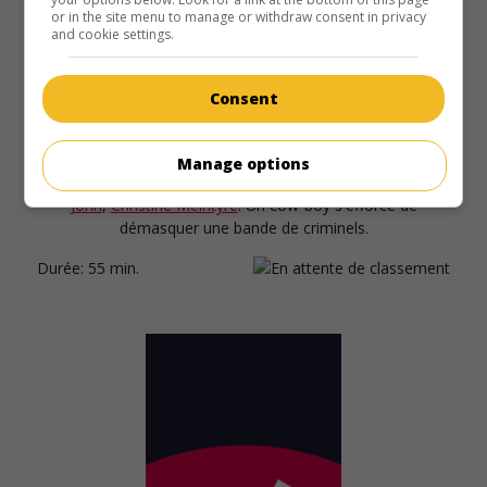
or in the site menu to manage or withdraw consent in privacy
and cookie settings.
Consent
au cinéma
sur mes écrans
The Ranger's Roundup
Manage options
É.-U. 1938. Western
de
Sam Newfield
avec
Fred Scott
,
Al St.
John
,
Christine McIntyre
. Un cow-boy s'efforce de
démasquer une bande de criminels.
Durée:
55 min.