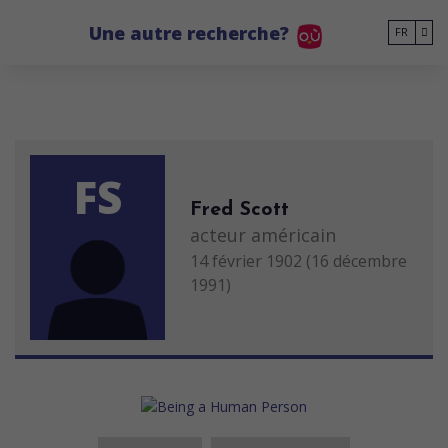
Go to main content
Une autre recherche?
FR
FS
Fred Scott
acteur américain
14 février 1902 (16 décembre
1991)