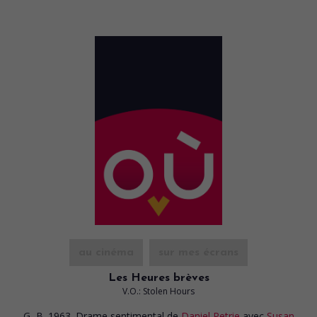
au cinéma
sur mes écrans
Les Heures brèves
V.O.: Stolen Hours
G.-B. 1963. Drame sentimental
de
Daniel Petrie
avec
Susan