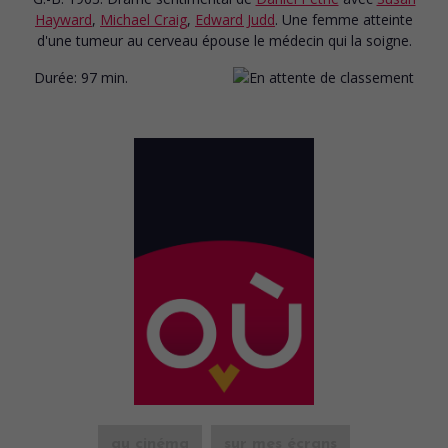
Hayward
,
Michael Craig
,
Edward Judd
. Une femme atteinte
d'une tumeur au cerveau épouse le médecin qui la soigne.
Durée:
97 min.
au cinéma
sur mes écrans