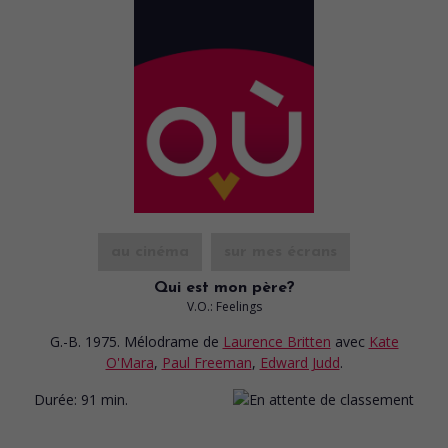
au cinéma
sur mes écrans
Qui est mon père?
V.O.: Feelings
G.-B. 1975. Mélodrame
de
Laurence Britten
avec
Kate
O'Mara
,
Paul Freeman
,
Edward Judd
.
Durée:
91 min.