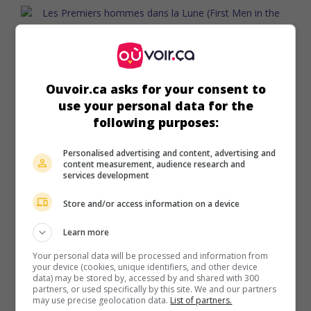
au cinéma
sur mes écrans
Ouvoir.ca asks for your consent to
Les Premiers hommes dans la Lune
V.O.: First Men in the Moon
use your personal data for the
following purposes:
G.-B. 1964. Science-fiction
de
Nathan Juran
avec
Lionel
Jeffries
,
Edward Judd
,
Martha Hyer
. Un vieillard anglais
raconte comment, en 1899, il s'est rendu sur la lune, à bord
Personalised advertising and content, advertising and
content measurement, audience research and
d'un curieux appareil imaginé par un savant excentrique.
services development
Durée:
103 min.
Store and/or access information on a device
Learn more
Your personal data will be processed and information from
your device (cookies, unique identifiers, and other device
data) may be stored by, accessed by and shared with 300
au cinéma
sur mes écrans
partners, or used specifically by this site. We and our partners
may use precise geolocation data.
List of partners.
Étranges Compagnons de lit