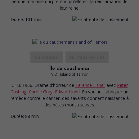
perdue africaine qui prétend qu'elle est la réincarnation de
leur reine.
Durée:
101 min.
au cinéma
sur mes écrans
Île du cauchemar
V.O.: Island of Terror
G.-B. 1966. Drame d'horreur
de
Terence Fisher
avec
Peter
Cushing
,
Carole Gray
,
Edward Judd
. En voulant fabriquer un
remède contre le cancer, des savants donnent naissance à
des bêtes monstrueuses.
Durée:
88 min.