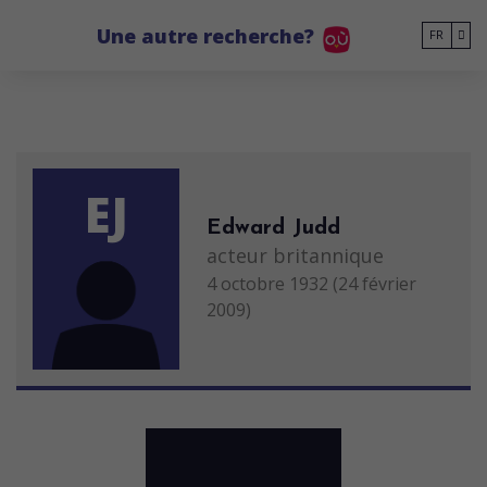
Go to main content
Une autre recherche?
FR
EJ
Edward Judd
acteur britannique
4 octobre 1932 (24 février
2009)