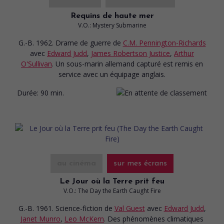
Requins de haute mer
V.O.: Mystery Submarine
G.-B. 1962. Drame de guerre
de
C.M. Pennington-Richards
avec
Edward Judd
,
James Robertson Justice
,
Arthur
O'Sullivan
. Un sous-marin allemand capturé est remis en
service avec un équipage anglais.
Durée:
90 min.
au cinéma
sur mes écrans
Le Jour où la Terre prit feu
V.O.: The Day the Earth Caught Fire
G.-B. 1961. Science-fiction
de
Val Guest
avec
Edward Judd
,
Janet Munro
,
Leo McKern
. Des phénomènes climatiques