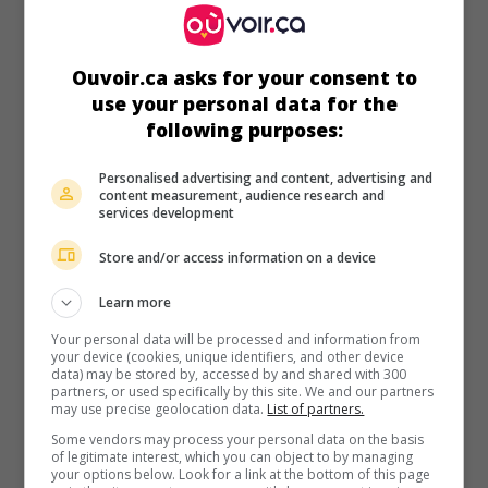
au cinéma
sur mes écrans
Echo Valley
Ouvoir.ca asks for your consent to
É.-U. 2025. Thriller
de
Michael Pearce (II)
avec
Julianne
use your personal data for the
Moore
,
Sydney Sweeney
,
Domhnall Gleeson
. La
following purposes:
propriétaire d'un ranch de Pennsylvanie est entraînée par sa
fille toxicomane dans une sombre affaire de meurtre.
Personalised advertising and content, advertising and
Durée:
83 min.
content measurement, audience research and
services development
Store and/or access information on a device
Learn more
au cinéma
sur mes écrans
Your personal data will be processed and information from
your device (cookies, unique identifiers, and other device
partout au cinéma dès le 21 août 2026
data) may be stored by, accessed by and shared with 300
Late Fame
partners, or used specifically by this site. We and our partners
may use precise geolocation data.
List of partners.
É.-U. 2025. Drame
de
Kent Jones
avec
Willem Dafoe
,
Greta
Some vendors may process your personal data on the basis
Lee
,
Edmund Donovan
. Un poète tombé dans l'oubli
of legitimate interest, which you can object to by managing
connaît une nouvelle notoriété lorsqu'un groupe d'artistes
your options below. Look for a link at the bottom of this page