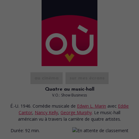
au cinéma
sur mes écrans
Quatre au music-hall
V.O.: Show Business
É.-U. 1946. Comédie musicale
de
Edwin L. Marin
avec
Eddie
Cantor
,
Nancy Kelly
,
George Murphy
. Le music-hall
américain vu à travers la carrière de quatre artistes.
Durée:
92 min.