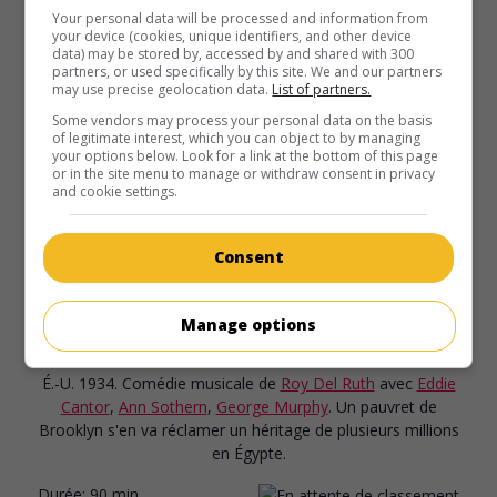
Your personal data will be processed and information from
É.-U. 1935. Comédie musicale
de
Norman Taurog
avec
your device (cookies, unique identifiers, and other device
data) may be stored by, accessed by and shared with 300
Eddie Cantor
,
Ethel Merman
,
Sally Eilers
. Un modeste
partners, or used specifically by this site. We and our partners
tailleur devenu gérant d'une foire a des ennuis avec des
may use precise geolocation data.
List of partners.
gangsters.
Some vendors may process your personal data on the basis
of legitimate interest, which you can object to by managing
Durée:
100 min.
your options below. Look for a link at the bottom of this page
or in the site menu to manage or withdraw consent in privacy
and cookie settings.
Consent
au cinéma
sur mes écrans
Manage options
Kid Millions
É.-U. 1934. Comédie musicale
de
Roy Del Ruth
avec
Eddie
Cantor
,
Ann Sothern
,
George Murphy
. Un pauvret de
Brooklyn s'en va réclamer un héritage de plusieurs millions
en Égypte.
Durée:
90 min.