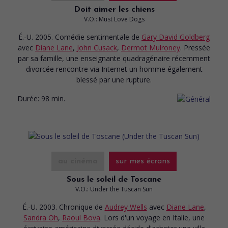
Doit aimer les chiens
V.O.: Must Love Dogs
É.-U. 2005. Comédie sentimentale
de
Gary David Goldberg
avec
Diane Lane
,
John Cusack
,
Dermot Mulroney
. Pressée
par sa famille, une enseignante quadragénaire récemment
divorcée rencontre via Internet un homme également
blessé par une rupture.
Durée:
98 min.
au cinéma
sur mes écrans
Sous le soleil de Toscane
V.O.: Under the Tuscan Sun
É.-U. 2003. Chronique
de
Audrey Wells
avec
Diane Lane
,
Sandra Oh
,
Raoul Bova
. Lors d'un voyage en Italie, une