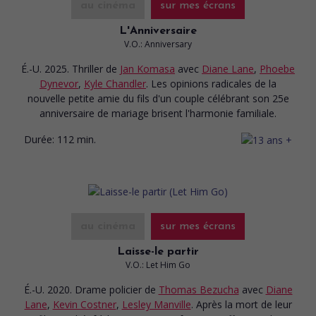
au cinéma
sur mes écrans
L'Anniversaire
V.O.: Anniversary
É.-U. 2025. Thriller
de
Jan Komasa
avec
Diane Lane
,
Phoebe
Dynevor
,
Kyle Chandler
. Les opinions radicales de la
nouvelle petite amie du fils d'un couple célébrant son 25e
anniversaire de mariage brisent l'harmonie familiale.
Durée:
112 min.
au cinéma
sur mes écrans
Laisse-le partir
V.O.: Let Him Go
É.-U. 2020. Drame policier
de
Thomas Bezucha
avec
Diane
Lane
,
Kevin Costner
,
Lesley Manville
. Après la mort de leur