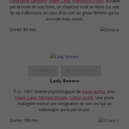
Christophe Lambert
,
Diane Lane
,
Francesco Quinn
. Accablé
par la mort de son frère, un chanteur rock se retire sur une
île où il découvre un vase d'où sort un génie féminin qui lui
accorde trois voeux.
Durée:
89 min.
au cinéma
sur mes écrans
Lady Beware
É.-U. 1987. Drame psychologique
de
Karen Arthur
avec
Diane Lane
,
Michael Woods
,
Cotter Smith
. Une jeune
étalagiste exerce une vengeance de son cru sur un
radiologue qui la persécute.
Durée:
108 min.