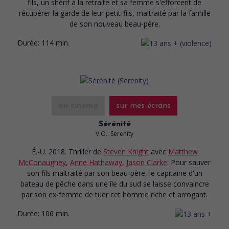
fils, un shérif à la retraite et sa femme s'efforcent de
récupérer la garde de leur petit-fils, maltraité par la famille
de son nouveau beau-père.
Durée:
114 min.
au cinéma
sur mes écrans
Sérénité
V.O.: Serenity
É.-U. 2018. Thriller
de
Steven Knight
avec
Matthew
McConaughey
,
Anne Hathaway
,
Jason Clarke
. Pour sauver
son fils maltraité par son beau-père, le capitaine d'un
bateau de pêche dans une île du sud se laisse convaincre
par son ex-femme de tuer cet homme riche et arrogant.
Durée:
106 min.