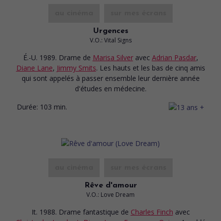
au cinéma
sur mes écrans
Urgences
V.O.: Vital Signs
É.-U. 1989. Drame
de
Marisa Silver
avec
Adrian Pasdar
,
Diane Lane
,
Jimmy Smits
. Les hauts et les bas de cinq amis
qui sont appelés à passer ensemble leur dernière année
d'études en médecine.
Durée:
103 min.
au cinéma
sur mes écrans
Rêve d'amour
V.O.: Love Dream
It. 1988. Drame fantastique
de
Charles Finch
avec