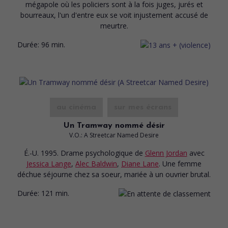
mégapole où les policiers sont à la fois juges, jurés et
bourreaux, l'un d'entre eux se voit injustement accusé de
meurtre.
Durée:
96 min.
au cinéma
sur mes écrans
Un Tramway nommé désir
V.O.: A Streetcar Named Desire
É.-U. 1995. Drame psychologique
de
Glenn Jordan
avec
Jessica Lange
,
Alec Baldwin
,
Diane Lane
. Une femme
déchue séjourne chez sa soeur, mariée à un ouvrier brutal.
Durée:
121 min.