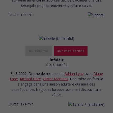
écrivaine américaine divorcée décide d'acheter une villa
décrépite pour la rénover et y refaire sa vie.
Durée:
134 min.
au cinéma
sur mes écrans
Infidèle
V.O.: Unfaithful
É.-U. 2002. Drame de moeurs
de
Adrian Lyne
avec
Diane
Lane
,
Richard Gere
,
Olivier Martinez
. Une mère de famille
s'engage dans une liaison adultère qui aura des
conséquences tragiques lorsque son mari découvrira la
vérité.
Durée:
124 min.