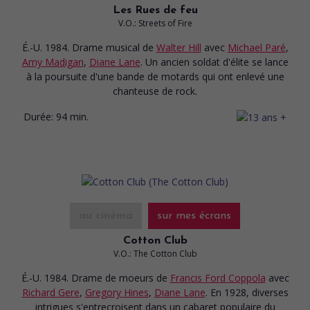
Les Rues de feu
V.O.: Streets of Fire
É.-U. 1984. Drame musical
de
Walter Hill
avec
Michael Paré
,
Amy Madigan
,
Diane Lane
. Un ancien soldat d'élite se lance
à la poursuite d'une bande de motards qui ont enlevé une
chanteuse de rock.
Durée:
94 min.
au cinéma
sur mes écrans
Cotton Club
V.O.: The Cotton Club
É.-U. 1984. Drame de moeurs
de
Francis Ford Coppola
avec
Richard Gere
,
Gregory Hines
,
Diane Lane
. En 1928, diverses
intrigues s'entrecroisent dans un cabaret populaire du