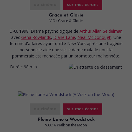
au cinéma
sur mes écrans
Grace et Glorie
V.O.: Grace & Glorie
É.-U. 1998. Drame psychologique
de
Arthur Allan Seidelman
avec
Gena Rowlands
,
Diane Lane
,
Neal McDonough
. Une
femme d'affaires ayant quitté New York après une tragédie
personnelle aide une vieille dame malade dont la
pommeraie est menacée par un promoteur malhonnête.
Durée:
98 min.
au cinéma
sur mes écrans
Pleine Lune à Woodstock
V.O.: A Walk on the Moon