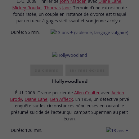
É.-U. 2008. Thriller
de
John Madden
avec
Diane Lane
,
Mickey Rourke
,
Thomas Jane
. Témoin d'une extorsion de
fonds ratée, un couple en instance de divorce est traqué
par un tueur à gages vieillissant et son jeune acolyte.
Durée:
95 min.
au cinéma
sur mes écrans
Hollywoodland
É.-U. 2006. Drame policier
de
Allen Coulter
avec
Adrien
Brody
,
Diane Lane
,
Ben Affleck
. En 1959, un détective privé
enquête sur les circonstances nébuleuses entourant le
présumé suicide de l'acteur qui campait Superman au petit
écran.
Durée:
126 min.