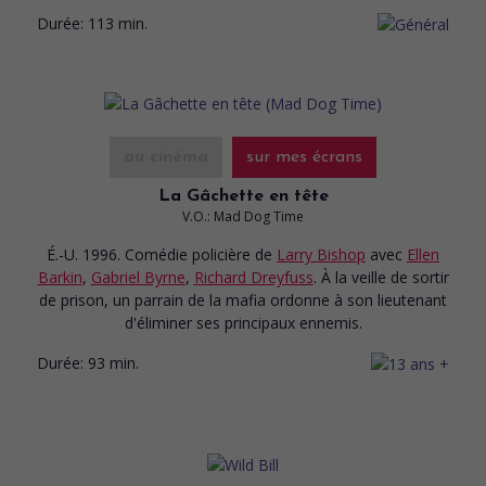
Durée:
113 min.
au cinéma
sur mes écrans
La Gâchette en tête
V.O.: Mad Dog Time
É.-U. 1996. Comédie policière
de
Larry Bishop
avec
Ellen
Barkin
,
Gabriel Byrne
,
Richard Dreyfuss
. À la veille de sortir
de prison, un parrain de la mafia ordonne à son lieutenant
d'éliminer ses principaux ennemis.
Durée:
93 min.