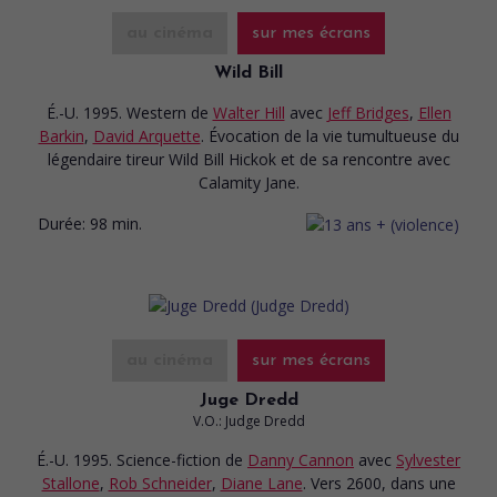
au cinéma
sur mes écrans
Wild Bill
É.-U. 1995. Western
de
Walter Hill
avec
Jeff Bridges
,
Ellen
Barkin
,
David Arquette
. Évocation de la vie tumultueuse du
légendaire tireur Wild Bill Hickok et de sa rencontre avec
Calamity Jane.
Durée:
98 min.
au cinéma
sur mes écrans
Juge Dredd
V.O.: Judge Dredd
É.-U. 1995. Science-fiction
de
Danny Cannon
avec
Sylvester
Stallone
,
Rob Schneider
,
Diane Lane
. Vers 2600, dans une