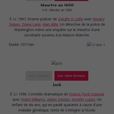
Meurtre au 1600
V.O.: Murder at 1600
É.-U. 1997. Drame policier
de
Dwight H. Little
avec
Wesley
Snipes
,
Diane Lane
,
Alan Alda
. Un détective de la police de
Washington mène une enquête sur le meurtre d'une
secrétaire survenu à la Maison-Blanche.
Durée:
107 min.
au cinéma
sur mes écrans
Jack
É.-U. 1996. Comédie dramatique
de
Francis Ford Coppola
avec
Robin Williams
,
Adam Zolotin
,
Jennifer Lopez
. Un
enfant de dix ans, qui en paraît quarante à cause d'une
maladie génétique, tente de s'intégrer à l'école.