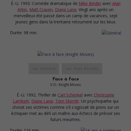
É.-U. 1993. Comédie dramatique
de
Mike Binder
avec
Alan
Arkin
,
Matt Craven
,
Diane Lane
. Vingt ans après un
merveilleux été passé dans un camp de vacances, sept
jeunes gens dans la trentaine retournent sur les lieux.
Durée:
98 min.
au cinéma
sur mes écrans
Face à face
V.O.: Knight Moves
É.-U. 1992. Thriller
de
Carl Schenkel
avec
Christophe
Lambert
,
Diane Lane
,
Tom Skerritt
. Un psychopathe qui
choisit ses victimes comme s'il s'agissait de pions sur un
échiquier met au défi un maître aux échecs de prévoir ses
futurs meurtres.
Durée:
116 min.