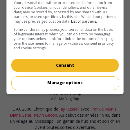
V.O.: The Glass House
Your personal data will be processed and information from
your device (cookies, unique identifiers, and other device
data) may be stored by, accessed by and shared with 300
É.-U. 2001. Thriller
de
Daniel Sackheim
avec
Leelee
partners, or used specifically by this site. We and our partners
Sobieski
,
Diane Lane
,
Stellan Skarsgard
. Deux orphelins
may use precise geolocation data.
List of partners.
ayant hérité d'une fortune sont victimes d'une machination
Some vendors may process your personal data on the basis
orchestrée par leurs tuteurs.
of legitimate interest, which you can object to by managing
your options below. Look for a link at the bottom of this page
Durée:
106 min.
or in the site menu to manage or withdraw consent in privacy
and cookie settings.
Consent
Manage options
au cinéma
sur mes écrans
Mon chien Skip
V.O.: My Dog Skip
É.-U. 2000. Chronique
de
Jay Russell
avec
Frankie Muniz
,
Diane Lane
,
Kevin Bacon
. Au début des années 1940, dans
un village au Mississippi, un gamin de huit ans et son chien
vivent toutes sortes d'aventures.