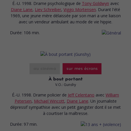
É.-U. 1998. Drame psychologique
de
Tony Goldwyn
avec
Diane Lane
,
Liev Schreiber
,
Viggo Mortensen
. Durant l'été
1969, une jeune mère délaissée par son mari a une liaison
avec un vendeur ambulant au mode de vie hippie.
Durée:
106 min.
au cinéma
sur mes écrans
À bout portant
V.O.: Gunshy
É.-U. 1998. Drame policier
de
Jeff Celentano
avec
William
Petersen
,
Michael Wincott
,
Diane Lane
. Un journaliste
dépressif sympathise avec un petit gangster dont il se met
à courtiser la maîtresse.
Durée:
97 min.