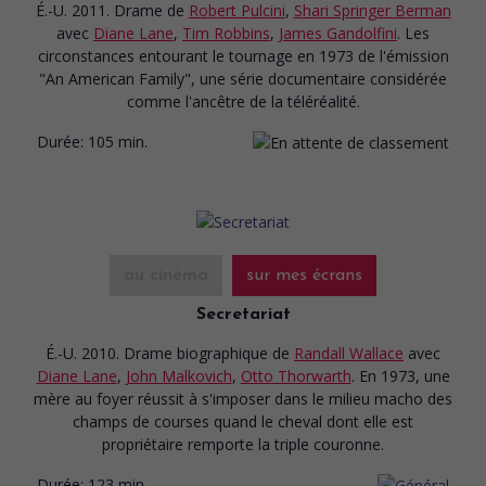
É.-U. 2011. Drame
de
Robert Pulcini
,
Shari Springer Berman
avec
Diane Lane
,
Tim Robbins
,
James Gandolfini
. Les
circonstances entourant le tournage en 1973 de l'émission
"An American Family", une série documentaire considérée
comme l'ancêtre de la téléréalité.
Durée:
105 min.
au cinéma
sur mes écrans
Secretariat
É.-U. 2010. Drame biographique
de
Randall Wallace
avec
Diane Lane
,
John Malkovich
,
Otto Thorwarth
. En 1973, une
mère au foyer réussit à s'imposer dans le milieu macho des
champs de courses quand le cheval dont elle est
propriétaire remporte la triple couronne.
Durée:
123 min.