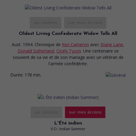
au cinéma
sur mes écrans
Oldest Living Confederate Widow Tells All
Aust. 1994. Chronique
de
Ken Cameron
avec
Diane Lane
,
Donald Sutherland
,
Cicely Tyson
. Une centenaire se
souvient de sa vie et de son mariage avec un vétéran de
l'armée confédérée.
Durée:
178 min.
au cinéma
sur mes écrans
L'Été indien
V.O.: Indian Summer