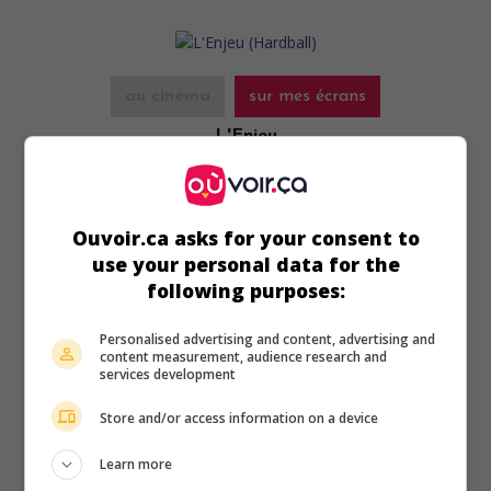
au cinéma
sur mes écrans
L'Enjeu
V.O.: Hardball
É.-U. 2001. Drame sportif
de
Brian Robbins
avec
Keanu
Reeves
,
Diane Lane
,
John Hawkes
. Un joueur endetté
Ouvoir.ca asks for your consent to
devient l'entraîneur d'une équipe de baseball formée de
use your personal data for the
gamins afro-américains d'un ghetto de Chicago.
following purposes:
Durée:
106 min.
Personalised advertising and content, advertising and
content measurement, audience research and
services development
Store and/or access information on a device
au cinéma
sur mes écrans
Learn more
La Prison de verre