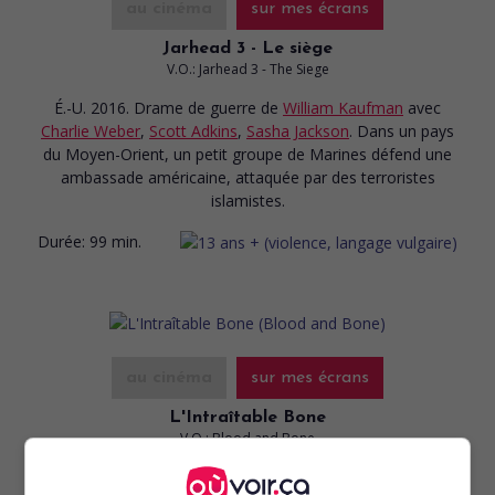
au cinéma
sur mes écrans
Jarhead 3 - Le siège
V.O.: Jarhead 3 - The Siege
É.-U. 2016. Drame de guerre
de
William Kaufman
avec
Charlie Weber
,
Scott Adkins
,
Sasha Jackson
. Dans un pays
du Moyen-Orient, un petit groupe de Marines défend une
ambassade américaine, attaquée par des terroristes
islamistes.
Durée:
99 min.
au cinéma
sur mes écrans
L'Intraîtable Bone
V.O.: Blood and Bone
É.-U. 2009. Aventures
de
Ben Ramsey
avec
Michael Jai