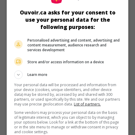
White
,
Eamonn Walker
,
Michelle Belegrin
. À sa sortie de
prison, un expert en arts martiaux participe à des combats
Ouvoir.ca asks for your consent to
de rues clandestins, tout en poursuivant en même temps
use your personal data for the
une mystérieuse mission.
following purposes:
Durée:
93 min.
Personalised advertising and content, advertising and
content measurement, audience research and
services development
Store and/or access information on a device
Learn more
Your personal data will be processed and information from
your device (cookies, unique identifiers, and other device
data) may be stored by, accessed by and shared with 300
partners, or used specifically by this site. We and our partners
may use precise geolocation data.
List of partners.
Some vendors may process your personal data on the basis
of legitimate interest, which you can object to by managing
your options below. Look for a link at the bottom of this page
or in the site menu to manage or withdraw consent in privacy
and cookie settings.