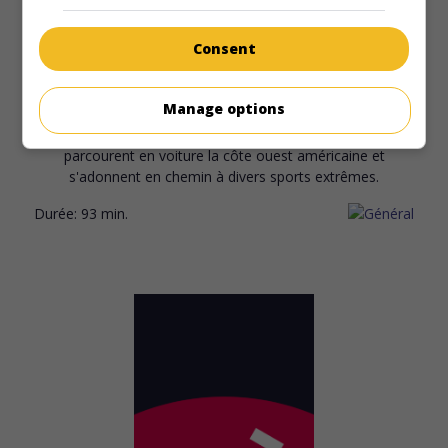
au cinéma
sur mes écrans
Consent
Défi extrême
V.O.: Extreme Days
Manage options
É.-U. 2001. Comédie dramatique
de
Eric Hannah
avec
Ryan
Browning
,
Cassidy Rae
,
Dante Basco
. Cinq jeunes
parcourent en voiture la côte ouest américaine et
s'adonnent en chemin à divers sports extrêmes.
Durée:
93 min.