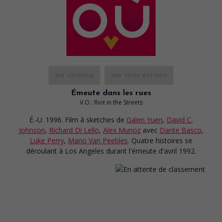
au cinéma
sur mes écrans
Émeute dans les rues
V.O.: Riot in the Streets
É.-U. 1996. Film à sketches
de
Galen Yuen
,
David C.
Johnson
,
Richard Di Lello
,
Alex Munoz
avec
Dante Basco
,
Luke Perry
,
Mario Van Peebles
. Quatre histoires se
déroulant à Los Angeles durant l'émeute d'avril 1992.