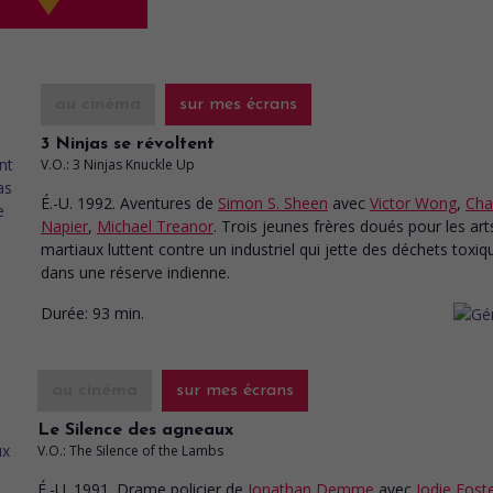
au cinéma
sur mes écrans
3 Ninjas se révoltent
V.O.: 3 Ninjas Knuckle Up
É.-U. 1992. Aventures
de
Simon S. Sheen
avec
Victor Wong
,
Cha
Napier
,
Michael Treanor
. Trois jeunes frères doués pour les art
martiaux luttent contre un industriel qui jette des déchets toxiq
dans une réserve indienne.
Durée:
93 min.
au cinéma
sur mes écrans
Le Silence des agneaux
V.O.: The Silence of the Lambs
É.-U. 1991. Drame policier
de
Jonathan Demme
avec
Jodie Fost