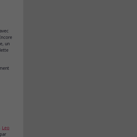
avec
 Encore
e, un
dette
,
Leo
 par