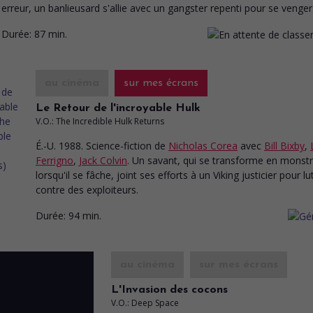
erreur, un banlieusard s'allie avec un gangster repenti pour se venger
Durée:
87 min.
au cinéma
sur mes écrans
Le Retour de l'incroyable Hulk
V.O.: The Incredible Hulk Returns
É.-U. 1988. Science-fiction
de
Nicholas Corea
avec
Bill Bixby
,
Ferrigno
,
Jack Colvin
. Un savant, qui se transforme en monst
lorsqu'il se fâche, joint ses efforts à un Viking justicier pour lu
contre des exploiteurs.
Durée:
94 min.
au cinéma
sur mes écrans
L'Invasion des cocons
V.O.: Deep Space