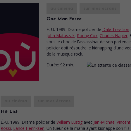
au cinéma
sur mes écrans
One Man Force
É.-U. 1989. Drame policier
de
Dale Trevillion
John Matuszak
,
Ronny Cox
,
Charles Napier
.
sous le choc de l'assassinat de son partenair
policier doit résoudre le kidnapping d'une ve
de la musique rock.
Durée:
92 min.
au cinéma
sur mes écrans
Hit List
É.-U. 1989. Drame policier
de
William Lustig
avec
Jan-Michael Vincent
Rossi
,
Lance Henriksen
. Un tueur de la mafia ayant kidnappé son fils