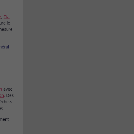
e
,
Tia
ure le
 mesure
n
avec
on
. Des
échets
se.