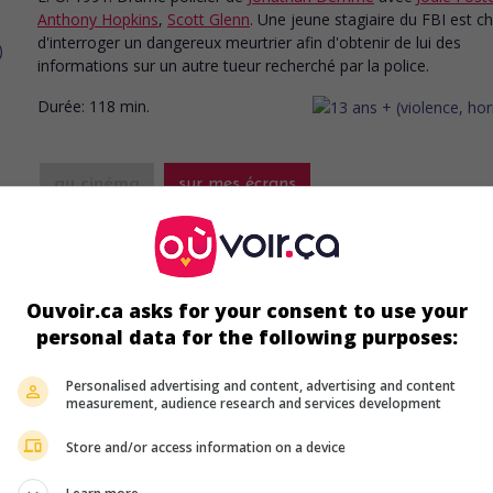
Anthony Hopkins
,
Scott Glenn
. Une jeune stagiaire du FBI est c
d'interroger un dangereux meurtrier afin d'obtenir de lui des
informations sur un autre tueur recherché par la police.
Durée:
118 min.
au cinéma
sur mes écrans
The Last Match
V.O.: L'Ultima Meta
It. 1991. Aventures
de
Larry Ludman
avec
Oliver Tobias
,
Ernest
Borgnine
,
Charles Napier
.
Ouvoir.ca asks for your consent to use your
personal data for the following purposes:
Durée:
95 min.
Personalised advertising and content, advertising and content
measurement, audience research and services development
au cinéma
sur mes écrans
Store and/or access information on a device
Les Arnaqueurs