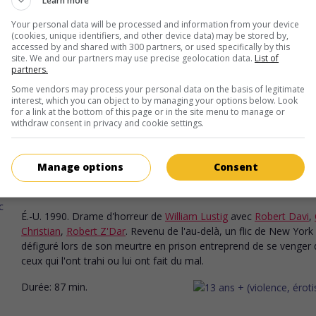
Learn more
V.O.: The Grifters
Your personal data will be processed and information from your device
É.-U. 1990. Drame de moeurs
de
Stephen Frears
avec
Anjelic
(cookies, unique identifiers, and other device data) may be stored by,
accessed by and shared with 300 partners, or used specifically by this
Huston
,
John Cusack
,
Annette Bening
. Un jeune arnaqueur de
site. We and our partners may use precise geolocation data.
List of
l'objet d'une rivalité entre sa mère et sa petite amie qui vivent
partners.
aussi d'activités illicites.
Some vendors may process your personal data on the basis of legitimate
interest, which you can object to by managing your options below. Look
Durée:
119 min.
for a link at the bottom of this page or in the site menu to manage or
withdraw consent in privacy and cookie settings.
au cinéma
sur mes écrans
Manage options
Consent
Le Flic de l'enfer 2
V.O.: Maniac Cop 2
É.-U. 1990. Drame d'horreur
de
William Lustig
avec
Robert Davi
,
Christian
,
Robert Z'Dar
. Revenu de l'au-delà, un flic de New York
défiguré lors de son meurtre en prison entreprend de se venger 
ceux qui l'ont trahi ou lui ont fait du mal.
Durée:
87 min.