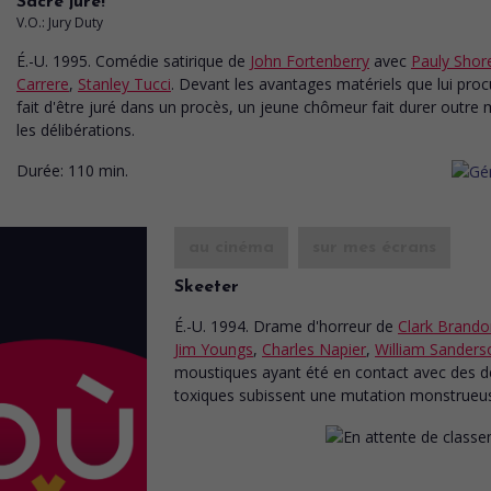
Sacré juré!
V.O.: Jury Duty
É.-U. 1995. Comédie satirique
de
John Fortenberry
avec
Pauly Shor
Carrere
,
Stanley Tucci
. Devant les avantages matériels que lui proc
fait d'être juré dans un procès, un jeune chômeur fait durer outre
les délibérations.
Durée:
110 min.
au cinéma
sur mes écrans
Skeeter
É.-U. 1994. Drame d'horreur
de
Clark Brando
Jim Youngs
,
Charles Napier
,
William Sanders
moustiques ayant été en contact avec des d
toxiques subissent une mutation monstrueu