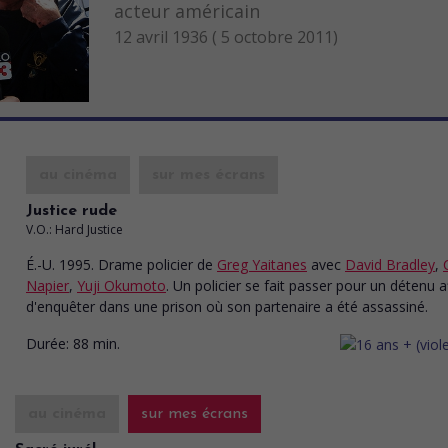
acteur américain
12 avril 1936 ( 5 octobre 2011)
au cinéma
sur mes écrans
Justice rude
V.O.: Hard Justice
É.-U. 1995. Drame policier
de
Greg Yaitanes
avec
David Bradley
,
Napier
,
Yuji Okumoto
. Un policier se fait passer pour un détenu a
d'enquêter dans une prison où son partenaire a été assassiné.
Durée:
88 min.
au cinéma
sur mes écrans