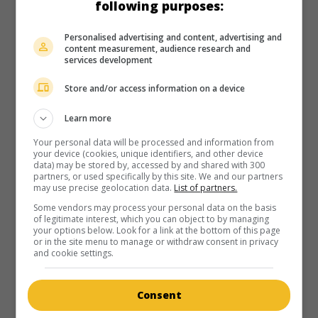
following purposes:
É.-U. 1964. Comédie musicale
de
George Sidney
avec
Elvis
Presley
,
Ann-Margret
,
Cesare Danova
. Un jeune homme
Personalised advertising and content, advertising and
cherche à se procurer l'argent qui lui permettra de s'inscrire
content measurement, audience research and
services development
dans une course d'automobiles.
Durée:
86 min.
Store and/or access information on a device
Learn more
Your personal data will be processed and information from
your device (cookies, unique identifiers, and other device
data) may be stored by, accessed by and shared with 300
partners, or used specifically by this site. We and our partners
may use precise geolocation data.
List of partners.
Some vendors may process your personal data on the basis
of legitimate interest, which you can object to by managing
your options below. Look for a link at the bottom of this page
or in the site menu to manage or withdraw consent in privacy
and cookie settings.
Consent