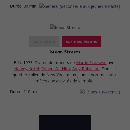
Durée:
90 min.
au cinéma
sur mes écrans
Mean Streets
É.-U. 1973. Drame de moeurs
de
Martin Scorsese
avec
Harvey Keitel
,
Robert De Niro
,
Amy Robinson
. Dans le
quartier italien de New York, deux jeunes hommes sont
mêlés aux activités de la mafia.
Durée:
110 min.