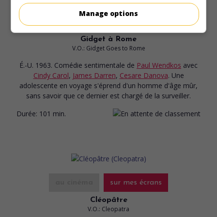
Manage options
au cinéma
sur mes écrans
Gidget à Rome
V.O.: Gidget Goes to Rome
É.-U. 1963. Comédie sentimentale
de
Paul Wendkos
avec
Cindy Carol
,
James Darren
,
Cesare Danova
. Une
adolescente en voyage s'éprend d'un homme d'âge mûr,
sans savoir que ce dernier est chargé de la surveiller.
Durée:
101 min.
au cinéma
sur mes écrans
Cléopâtre
V.O.: Cleopatra