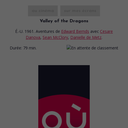
au cinéma
sur mes écrans
Valley of the Dragons
É.-U. 1961. Aventures
de
Edward Bernds
avec
Cesare
Danova
,
Sean McClory
,
Danielle de Metz
.
Durée:
79 min.