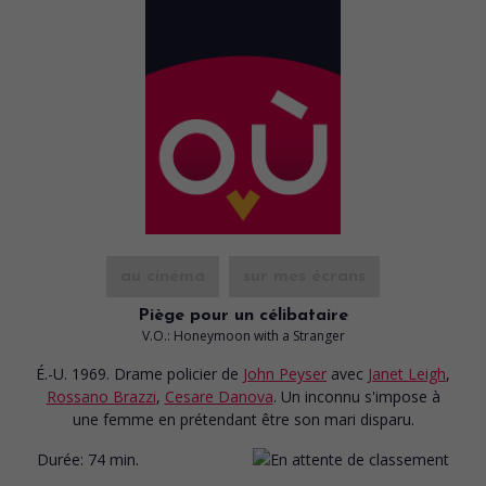
au cinéma
sur mes écrans
Piège pour un célibataire
V.O.: Honeymoon with a Stranger
É.-U. 1969. Drame policier
de
John Peyser
avec
Janet Leigh
,
Rossano Brazzi
,
Cesare Danova
. Un inconnu s'impose à
une femme en prétendant être son mari disparu.
Durée:
74 min.