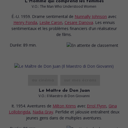
L'Homme qui comprend les femmes
V.O.: The Man Who Understood Women
É.-U. 1959. Drame sentimental
de
Nunnally Johnson
avec
Henry Fonda
,
Leslie Caron
,
Cesare Danova
. Les ennuis
sentimentaux et les problèmes financiers d'un réalisateur
de films.
Durée:
89 min.
au cinéma
sur mes écrans
Le Maître de Don Juan
V.O.: Il Maestro di Don Giovanni
It. 1954. Aventures
de
Milton Krims
avec
Errol Flynn
,
Gina
Lollobrigida
,
Nadia Gray
. Perfidie et jalousie entraînent deux
jeunes gens dans de multiples aventures.