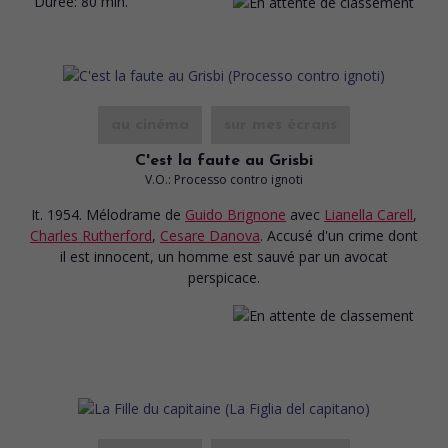
Durée:
80 min.
au cinéma
sur mes écrans
C'est la faute au Grisbi
V.O.: Processo contro ignoti
It. 1954. Mélodrame
de
Guido Brignone
avec
Lianella Carell
,
Charles Rutherford
,
Cesare Danova
. Accusé d'un crime dont
il est innocent, un homme est sauvé par un avocat
perspicace.