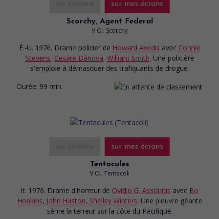
au cinéma
sur mes écrans
Scorchy, Agent Federal
V.O.: Scorchy
É.-U. 1976. Drame policier
de
Howard Avedis
avec
Connie
Stevens
,
Cesare Danova
,
William Smith
. Une policière
s'emploie à démasquer des trafiquants de drogue.
Durée:
99 min.
au cinéma
sur mes écrans
Tentacules
V.O.: Tentacoli
It. 1976. Drame d'horreur
de
Ovidio G. Assonitis
avec
Bo
Hopkins
,
John Huston
,
Shelley Winters
. Une pieuvre géante
sème la terreur sur la côte du Pacifique.