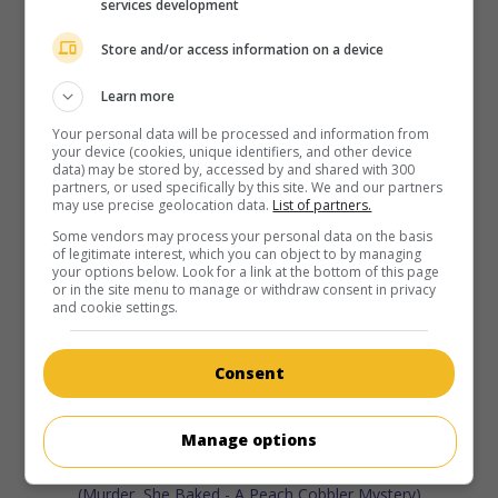
services development
Store and/or access information on a device
Learn more
Your personal data will be processed and information from
your device (cookies, unique identifiers, and other device
au cinéma
sur mes écrans
data) may be stored by, accessed by and shared with 300
partners, or used specifically by this site. We and our partners
Un Noël mémorable
may use precise geolocation data.
List of partners.
V.O.: A Christmas to Remember
Some vendors may process your personal data on the basis
of legitimate interest, which you can object to by managing
É.-U. 2016. Comédie sentimentale
de
David Weaver
avec
your options below. Look for a link at the bottom of this page
Mira Sorvino
,
Cameron Mathison
. Victime d'un accident de
or in the site menu to manage or withdraw consent in privacy
voiture en route vers un chalet en montagne, une
and cookie settings.
présentatrice télé, devenue amnésique, est secourue par un
vétérinaire veuf, père de trois enfants.
Consent
Manage options