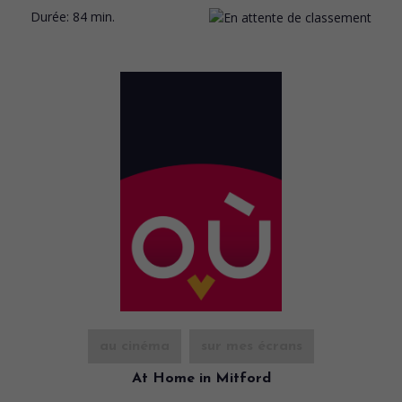
Durée:
84 min.
au cinéma
sur mes écrans
At Home in Mitford