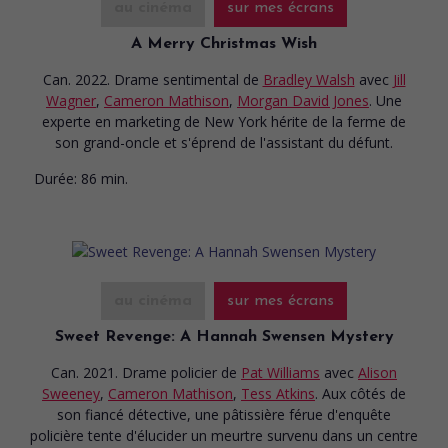
au cinéma
sur mes écrans
A Merry Christmas Wish
Can. 2022. Drame sentimental
de
Bradley Walsh
avec
Jill
Wagner
,
Cameron Mathison
,
Morgan David Jones
. Une
experte en marketing de New York hérite de la ferme de
son grand-oncle et s'éprend de l'assistant du défunt.
Durée:
86 min.
au cinéma
sur mes écrans
Sweet Revenge: A Hannah Swensen Mystery
Can. 2021. Drame policier
de
Pat Williams
avec
Alison
Sweeney
,
Cameron Mathison
,
Tess Atkins
. Aux côtés de
son fiancé détective, une pâtissière férue d'enquête
policière tente d'élucider un meurtre survenu dans un centre