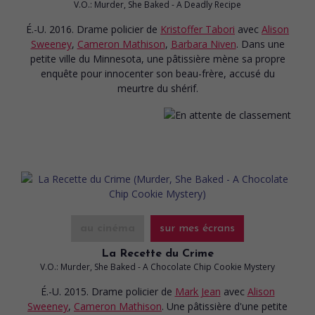
V.O.: Murder, She Baked - A Deadly Recipe
É.-U. 2016. Drame policier
de
Kristoffer Tabori
avec
Alison
Sweeney
,
Cameron Mathison
,
Barbara Niven
. Dans une
petite ville du Minnesota, une pâtissière mène sa propre
enquête pour innocenter son beau-frère, accusé du
meurtre du shérif.
au cinéma
sur mes écrans
La Recette du Crime
V.O.: Murder, She Baked - A Chocolate Chip Cookie Mystery
É.-U. 2015. Drame policier
de
Mark Jean
avec
Alison
Sweeney
,
Cameron Mathison
. Une pâtissière d'une petite