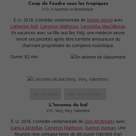
Coup de foudre sous les tropiques
V.O.: A Summer to Remember
É.-U. 2018. Comédie sentimentale
de
Martin Wood
avec
Catherine Bell
,
Cameron Mathison
,
Samantha MacGillivray
.
En vacances avec sa fille aux îles Fidji, une médecin veuve
revoit ses priorités après être tombée amoureuse du
charmant propriétaire du complexe touristique.
Durée:
82 min.
au cinéma
sur mes écrans
L'Inconnu du bal
V.O.: Very, Very, Valentine
É.-U. 2018. Comédie sentimentale
de
Don McBrearty
avec
Danica McKellar
,
Cameron Mathison
,
Damon Runyan
. Une
fleuriste new-yorkaise tente de découvrir l'identité d'un