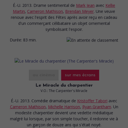
É.-U. 2013. Drame sentimental
de
Mark Jean
avec
Kellie
Martin
,
Cameron Mathison
,
Brendan Meyer
. Une veuve
renoue avec l'esprit des Fêtes après avoir reçu en cadeau
d'un commerçant célibataire un objet ornemental
symbolisant l'espoir.
Durée:
83 min.
au cinéma
sur mes écrans
Le Miracle du charpentier
V.O.: The Carpenter's Miracle
É.-U. 2013. Comédie dramatique
de
Kristoffer Tabori
avec
Cameron Mathison
,
Michelle Harrison
,
Ryan Grantham
. Un
modeste charpentier devient une vedette médiatique
malgré lui lorsque, par son simple toucher, il redonne vie à
un garçon de douze ans qui s'était noyé.