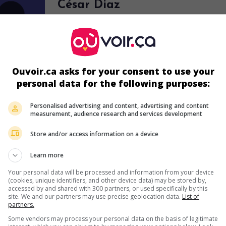
César Diaz
Ouvoir.ca asks for your consent to use your
personal data for the following purposes:
au cinéma
sur mes écrans
Personalised advertising and content, advertising and content
Mexico 86
measurement, audience research and services development
Fr. 2025. Drame politique
de
César Diaz
avec
Bérénice Bejo
,
Mat
Store and/or access information on a device
Labbe
,
Leonardo Ortizgris
. Exilée à Mexico où elle poursuit ses ac
politiques, une révolutionnaire guatémaltèque se retrouve déchir
Learn more
entre son militantisme et son rôle de mère.
Your personal data will be processed and information from your device
Durée:
89 min.
(cookies, unique identifiers, and other device data) may be stored by,
accessed by and shared with 300 partners, or used specifically by this
site. We and our partners may use precise geolocation data.
List of
partners.
au cinéma
sur mes écrans
Some vendors may process your personal data on the basis of legitimate